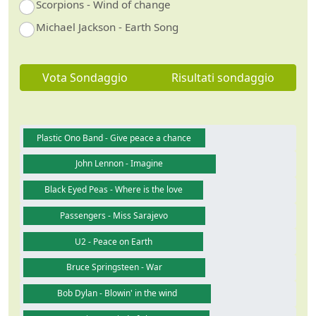
Scorpions - Wind of change
Michael Jackson - Earth Song
Vota Sondaggio
Risultati sondaggio
Plastic Ono Band - Give peace a chance
John Lennon - Imagine
Black Eyed Peas - Where is the love
Passengers - Miss Sarajevo
U2 - Peace on Earth
Bruce Springsteen - War
Bob Dylan - Blowin' in the wind