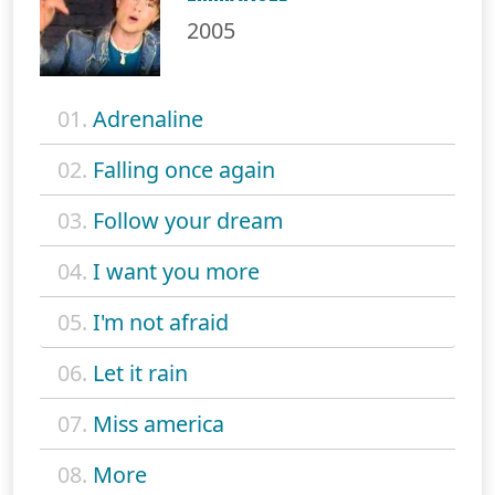
2005
01.
Adrenaline
02.
Falling once again
03.
Follow your dream
04.
I want you more
05.
I'm not afraid
06.
Let it rain
07.
Miss america
08.
More