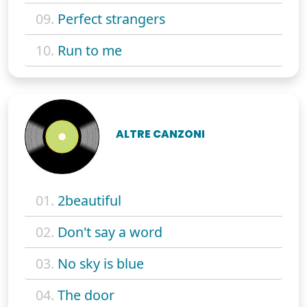
09.
Perfect strangers
10.
Run to me
ALTRE CANZONI
01.
2beautiful
02.
Don't say a word
03.
No sky is blue
04.
The door