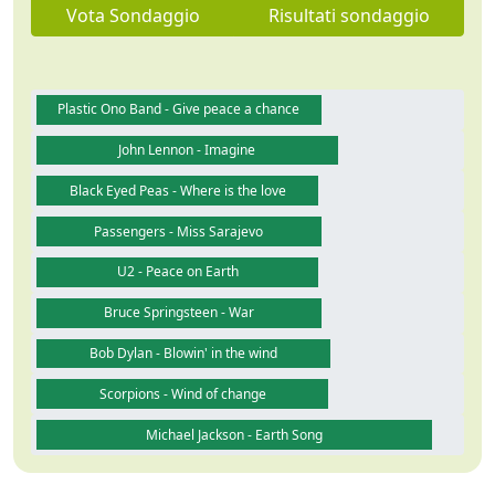
Vota Sondaggio
Risultati sondaggio
Plastic Ono Band - Give peace a chance
John Lennon - Imagine
Black Eyed Peas - Where is the love
Passengers - Miss Sarajevo
U2 - Peace on Earth
Bruce Springsteen - War
Bob Dylan - Blowin' in the wind
Scorpions - Wind of change
Michael Jackson - Earth Song