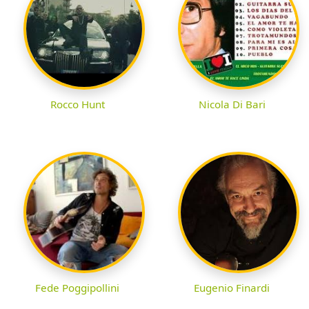
Rocco Hunt
Nicola Di Bari
Fede Poggipollini
Eugenio Finardi