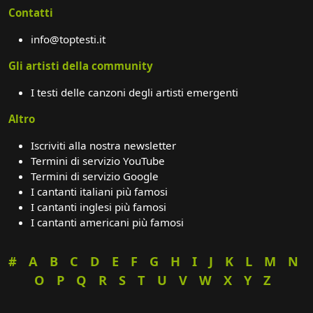
Contatti
info@toptesti.it
Gli artisti della community
I testi delle canzoni degli artisti emergenti
Altro
Iscriviti alla nostra newsletter
Termini di servizio YouTube
Termini di servizio Google
I cantanti italiani più famosi
I cantanti inglesi più famosi
I cantanti americani più famosi
#
A
B
C
D
E
F
G
H
I
J
K
L
M
N
O
P
Q
R
S
T
U
V
W
X
Y
Z