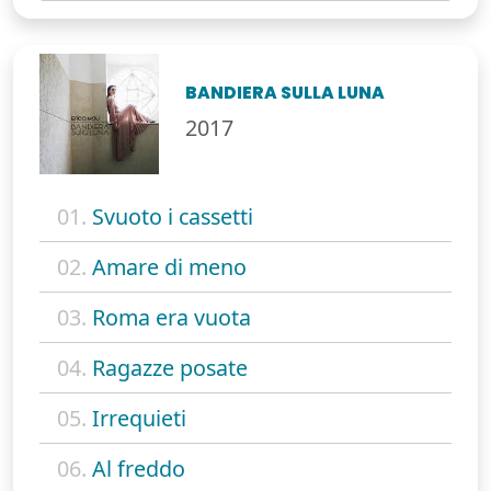
BANDIERA SULLA LUNA
2017
01.
Svuoto i cassetti
02.
Amare di meno
03.
Roma era vuota
04.
Ragazze posate
05.
Irrequieti
06.
Al freddo