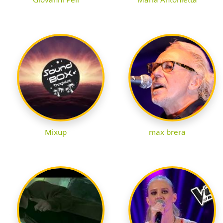
Mixup
max brera