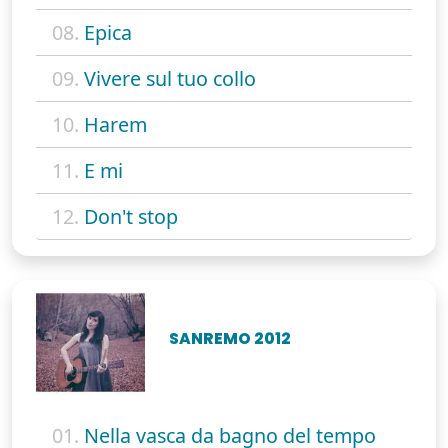
08.
Epica
09.
Vivere sul tuo collo
10.
Harem
11.
E mi
12.
Don't stop
SANREMO 2012
01.
Nella vasca da bagno del tempo