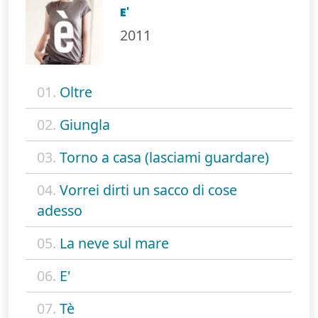
E'
2011
01.
Oltre
02.
Giungla
03.
Torno a casa (lasciami guardare)
04.
Vorrei dirti un sacco di cose
adesso
05.
La neve sul mare
06.
E'
07.
Tè