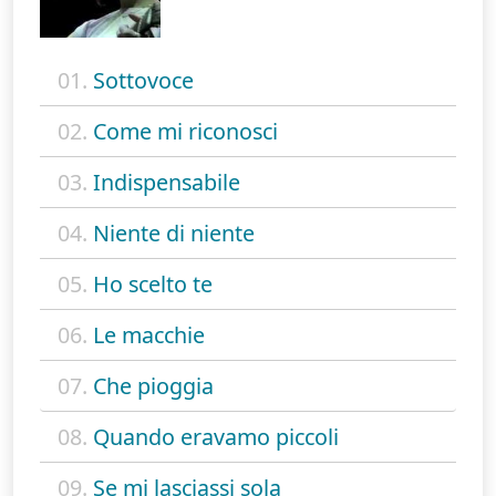
01.
Sottovoce
02.
Come mi riconosci
03.
Indispensabile
04.
Niente di niente
05.
Ho scelto te
06.
Le macchie
07.
Che pioggia
08.
Quando eravamo piccoli
09.
Se mi lasciassi sola