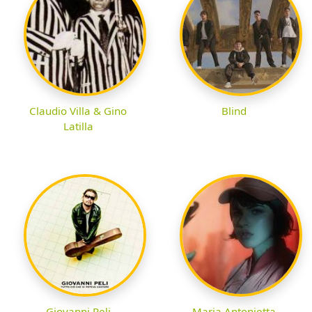
Claudio Villa & Gino
Blind
Latilla
Giovanni Peli
Maria Antonietta