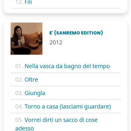
12.
Fili
E' (SANREMO EDITION)
2012
01.
Nella vasca da bagno del tempo
02.
Oltre
03.
Giungla
04.
Torno a casa (lasciami guardare)
05.
Vorrei dirti un sacco di cose
adesso