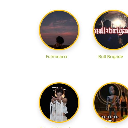
Fulminacci
Bull Brigade