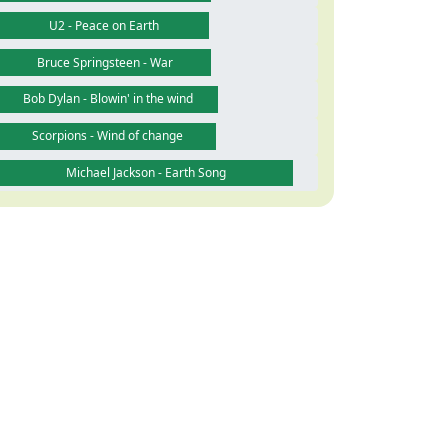
U2 - Peace on Earth
Bruce Springsteen - War
Bob Dylan - Blowin' in the wind
Scorpions - Wind of change
Michael Jackson - Earth Song