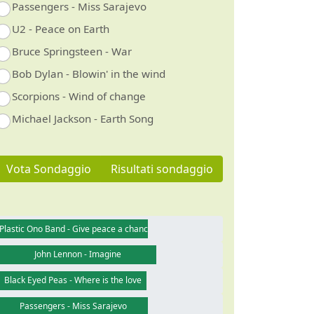
Passengers - Miss Sarajevo
U2 - Peace on Earth
Bruce Springsteen - War
Bob Dylan - Blowin' in the wind
Scorpions - Wind of change
Michael Jackson - Earth Song
Vota Sondaggio
Risultati sondaggio
Plastic Ono Band - Give peace a chance
John Lennon - Imagine
Black Eyed Peas - Where is the love
Passengers - Miss Sarajevo