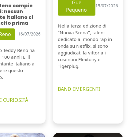
Gue
Reno compie
15/07/2026
Pequeno
i: nessun
e italiano ci
scito prima
Nella terza edizione di
"Nuova Scena", talent
 Reno
16/07/2026
dedicato al mondo rap in
onda su Netflix, si sono
io Teddy Reno ha
aggiudicati la vittoria i
100 anni! E' il
cosentini Flextony e
tante italiano a
Tigerplug.
ere questo
o.
BAND EMERGENTI
E CURIOSITÀ