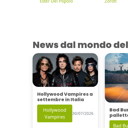
Ester Del Popolo
Zorotl
News dal mondo del
Hollywood Vampires a
settembre in Italia
Bad Bu
Hollywood
30/07/2026
pallett
Vampires
Bad B