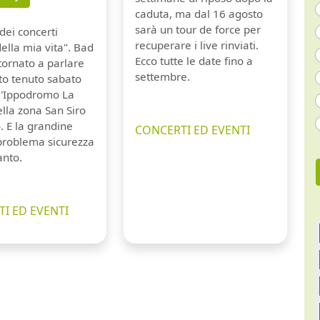
caduta, ma dal 16 agosto
sarà un tour de force per
dei concerti
recuperare i live rinviati.
della mia vita". Bad
Ecco tutte le date fino a
tornato a parlare
settembre.
to tenuto sabato
ll'Ippodromo La
lla zona San Siro
. E la grandine
CONCERTI ED EVENTI
 problema sicurezza
anto.
I ED EVENTI