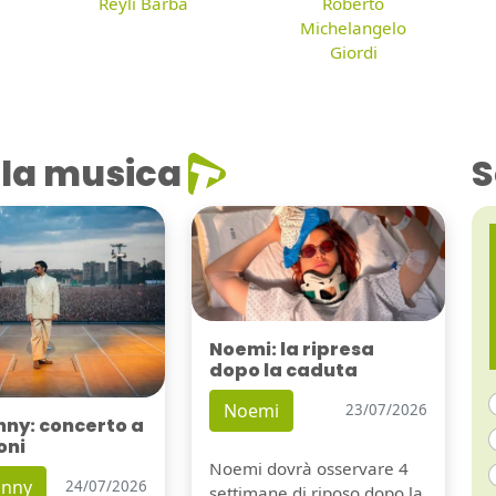
Reyli Barba
Roberto
Michelangelo
Giordi
la musica
S
Noemi: la ripresa
dopo la caduta
Noemi
23/07/2026
nny: concerto a
oni
Noemi dovrà osservare 4
unny
24/07/2026
settimane di riposo dopo la