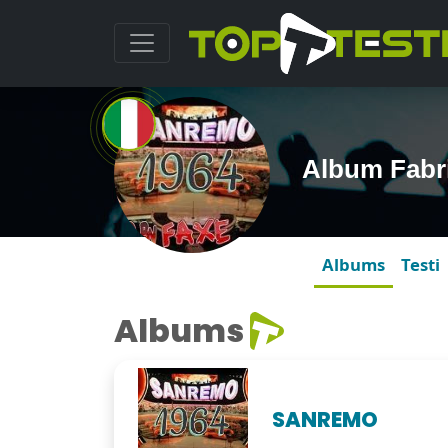
Album Fabri
Albums
Testi
Albums
SANREMO