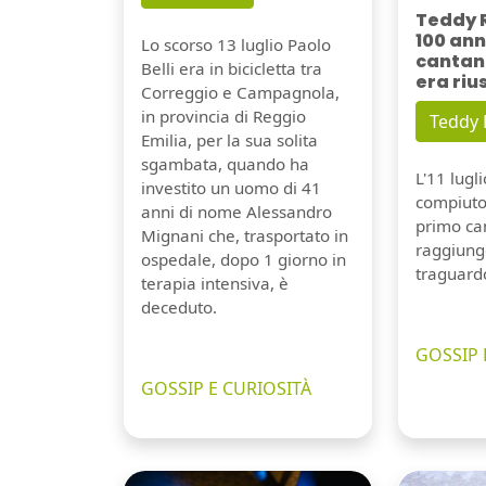
Teddy 
100 ann
Lo scorso 13 luglio Paolo
cantant
Belli era in bicicletta tra
era riu
Correggio e Campagnola,
in provincia di Reggio
Teddy
Emilia, per la sua solita
sgambata, quando ha
L'11 lugl
investito un uomo di 41
compiuto 
anni di nome Alessandro
primo can
Mignani che, trasportato in
raggiung
ospedale, dopo 1 giorno in
traguard
terapia intensiva, è
deceduto.
GOSSIP 
GOSSIP E CURIOSITÀ