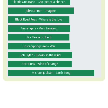
Plastic Ono Band - Give peace a chance
John Lennon - Imagine
Black Eyed Peas - Where is the love
Passengers - Miss Sarajevo
U2 - Peace on Earth
Bruce Springsteen - War
Bob Dylan - Blowin' in the wind
Scorpions - Wind of change
Michael Jackson - Earth Song