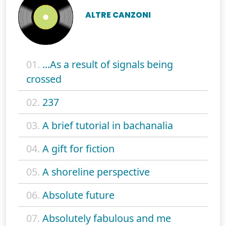
ALTRE CANZONI
01.
...As a result of signals being
crossed
02.
237
03.
A brief tutorial in bachanalia
04.
A gift for fiction
05.
A shoreline perspective
06.
Absolute future
07.
Absolutely fabulous and me