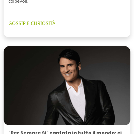
colpevoli.
GOSSIP E CURIOSITÀ
"Per Sempre Si" cantata in tutto il mondo: ci