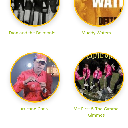
Dion and the Belmonts
Muddy Waters
Hurricane Chris
Me First & The Gimme
Gimmes