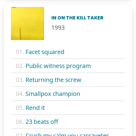
IN ON THE KILL TAKER
1993
01.
Facet squared
02.
Public witness program
03.
Returning the screw
04.
Smallpox champion
05.
Rend it
06.
23 beats off
07.
Crush my calm you cassavetes