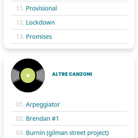
11.
Provisional
12.
Lockdown
13.
Promises
ALTRE CANZONI
01.
Arpeggiator
02.
Brendan #1
03.
Burnin (gilman street project)