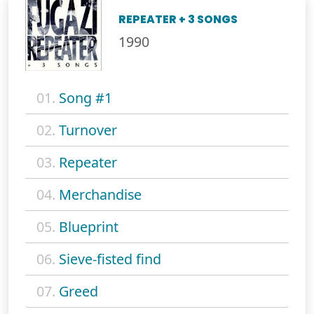
REPEATER + 3 SONGS
1990
01.
Song #1
02.
Turnover
03.
Repeater
04.
Merchandise
05.
Blueprint
06.
Sieve-fisted find
07.
Greed