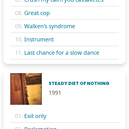
08.
Great cop
09.
Walken's syndrome
10.
Instrument
11.
Last chance for a slow dance
STEADY DIET OF NOTHING
1991
01.
Exit only