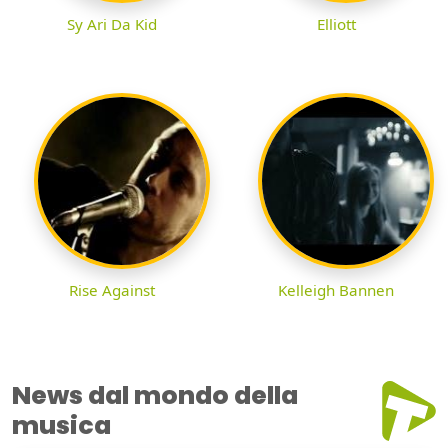
Sy Ari Da Kid
Elliott
Rise Against
Kelleigh Bannen
News dal mondo della
musica