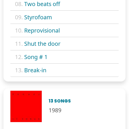
08.
Two beats off
09.
Styrofoam
10.
Reprovisional
11.
Shut the door
12.
Song # 1
13.
Break-in
13 SONGS
1989