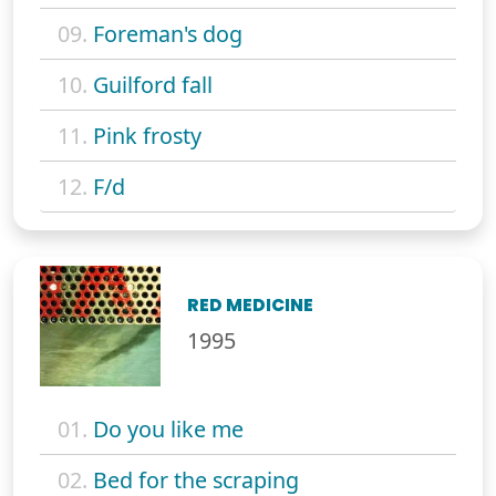
09.
Foreman's dog
10.
Guilford fall
11.
Pink frosty
12.
F/d
RED MEDICINE
1995
01.
Do you like me
02.
Bed for the scraping