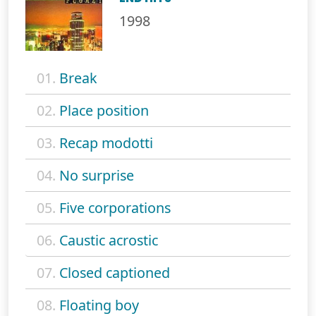
1998
01.
Break
02.
Place position
03.
Recap modotti
04.
No surprise
05.
Five corporations
06.
Caustic acrostic
07.
Closed captioned
08.
Floating boy