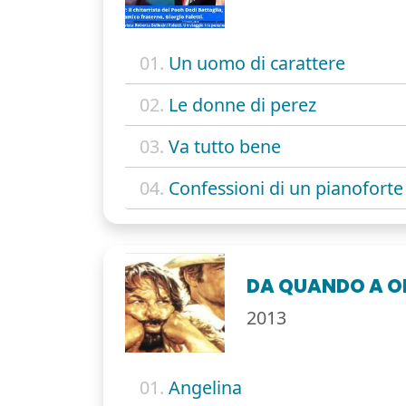
01.
Un uomo di carattere
02.
Le donne di perez
03.
Va tutto bene
04.
Confessioni di un pianoforte
DA QUANDO A O
2013
01.
Angelina