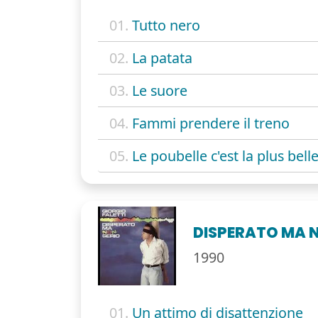
01.
Tutto nero
02.
La patata
03.
Le suore
04.
Fammi prendere il treno
05.
Le poubelle c'est la plus bell
DISPERATO MA 
1990
01.
Un attimo di disattenzione