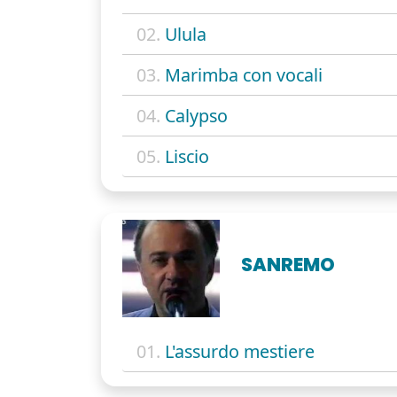
02.
Ulula
03.
Marimba con vocali
04.
Calypso
05.
Liscio
SANREMO
01.
L'assurdo mestiere