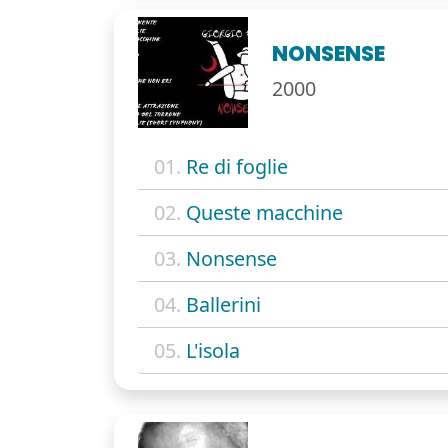
NONSENSE
2000
01.
Re di foglie
02.
Queste macchine
03.
Nonsense
04.
Ballerini
05.
L'isola