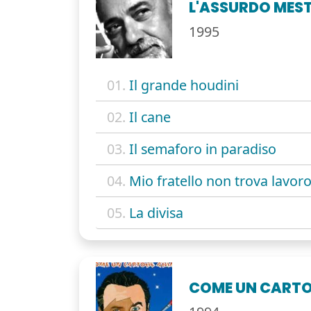
L'ASSURDO MEST
1995
01.
Il grande houdini
02.
Il cane
03.
Il semaforo in paradiso
04.
Mio fratello non trova lavor
05.
La divisa
COME UN CART