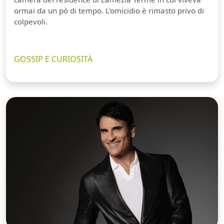
ormai da un pò di tempo. L'omicidio è rimasto privo di
colpevoli.
GOSSIP E CURIOSITÀ