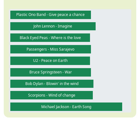
Plastic Ono Band - Give peace a chance
John Lennon - Imagine
Black Eyed Peas - Where is the love
Passengers - Miss Sarajevo
U2 - Peace on Earth
Bruce Springsteen - War
Bob Dylan - Blowin' in the wind
Scorpions - Wind of change
Michael Jackson - Earth Song