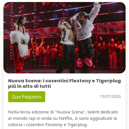
Nuova Scena: i cosentini Flextony e Tigerplug
più in alto di tutti
Gue Pequeno
15/07/2026
Nella terza edizione di "Nuova Scena", talent dedicato
al mondo rap in onda su Netflix, si sono aggiudicati la
vittoria i cosentini Flextony e Tigerplug.