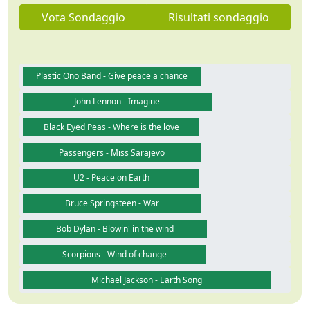
Vota Sondaggio
Risultati sondaggio
Plastic Ono Band - Give peace a chance
John Lennon - Imagine
Black Eyed Peas - Where is the love
Passengers - Miss Sarajevo
U2 - Peace on Earth
Bruce Springsteen - War
Bob Dylan - Blowin' in the wind
Scorpions - Wind of change
Michael Jackson - Earth Song