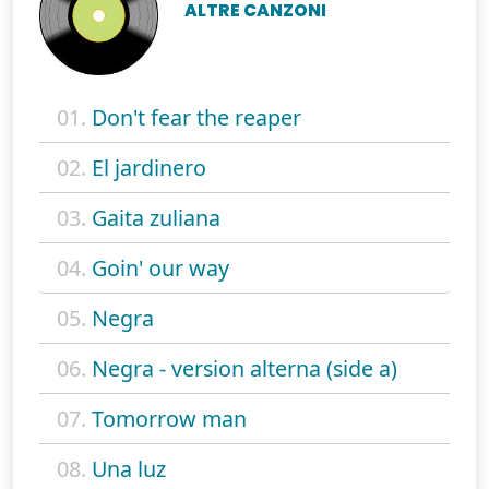
ALTRE CANZONI
01.
Don't fear the reaper
02.
El jardinero
03.
Gaita zuliana
04.
Goin' our way
05.
Negra
06.
Negra - version alterna (side a)
07.
Tomorrow man
08.
Una luz