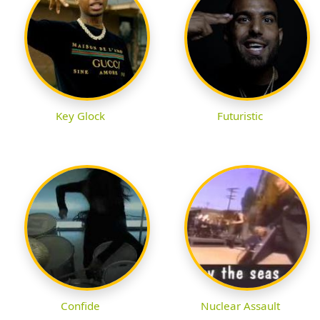
Key Glock
Futuristic
Confide
Nuclear Assault