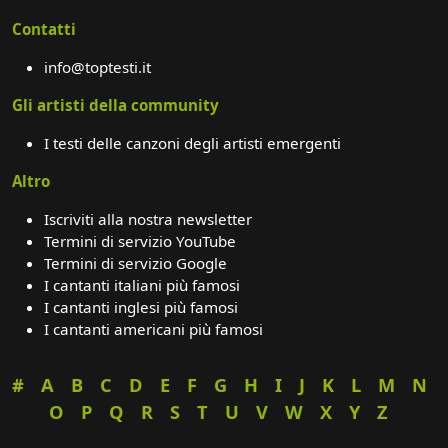
Contatti
info@toptesti.it
Gli artisti della community
I testi delle canzoni degli artisti emergenti
Altro
Iscriviti alla nostra newsletter
Termini di servizio YouTube
Termini di servizio Google
I cantanti italiani più famosi
I cantanti inglesi più famosi
I cantanti americani più famosi
#
A
B
C
D
E
F
G
H
I
J
K
L
M
N
O
P
Q
R
S
T
U
V
W
X
Y
Z