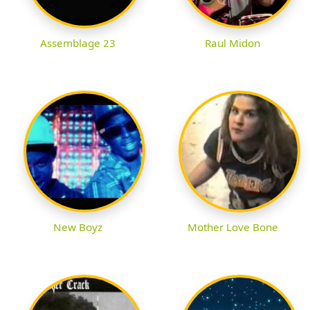
Assemblage 23
Raul Midon
New Boyz
Mother Love Bone