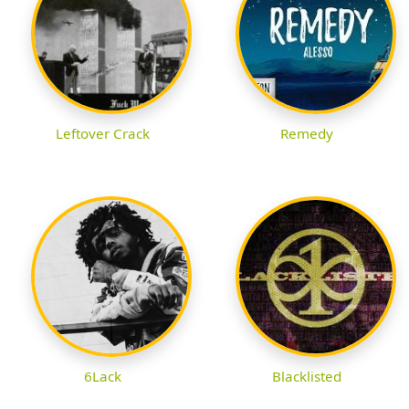
Leftover Crack
Remedy
6Lack
Blacklisted