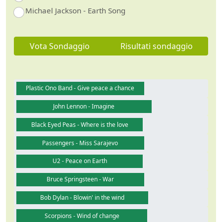
Michael Jackson - Earth Song
Vota Sondaggio
Risultati sondaggio
Plastic Ono Band - Give peace a chance
John Lennon - Imagine
Black Eyed Peas - Where is the love
Passengers - Miss Sarajevo
U2 - Peace on Earth
Bruce Springsteen - War
Bob Dylan - Blowin' in the wind
Scorpions - Wind of change