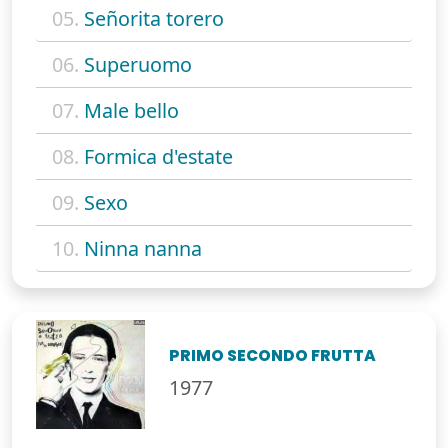
05.
Señorita torero
06.
Superuomo
07.
Male bello
08.
Formica d'estate
09.
Sexo
10.
Ninna nanna
PRIMO SECONDO FRUTTA
1977