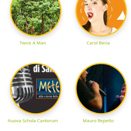
Twice A Man
Carol Beria
Nuova Schola Cantorum
Mauro Repetto