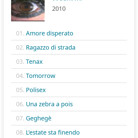
2010
01.
Amore disperato
02.
Ragazzo di strada
03.
Tenax
04.
Tomorrow
05.
Polisex
06.
Una zebra a pois
07.
Geghegè
08.
L'estate sta finendo