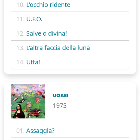
10.
L'occhio ridente
11.
U.F.O.
12.
Salve o divina!
13.
L'altra faccia della luna
14.
Uffa!
UOAEI
1975
01.
Assaggia?