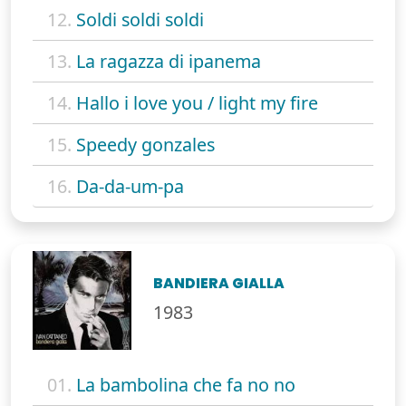
12.
Soldi soldi soldi
13.
La ragazza di ipanema
14.
Hallo i love you / light my fire
15.
Speedy gonzales
16.
Da-da-um-pa
BANDIERA GIALLA
1983
01.
La bambolina che fa no no