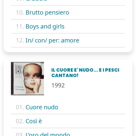
10.
Brutto pensiero
11.
Boys and girls
12.
In/ con/ per: amore
IL CUORE E' NUDO... E I PESCI
CANTANO!
1992
01.
Cuore nudo
02.
Così è
03.
L'oro del mondo