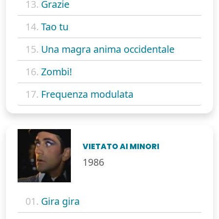
13.
Grazie
14.
Tao tu
15.
Una magra anima occidentale
16.
Zombi!
17.
Frequenza modulata
VIETATO AI MINORI
1986
01.
Gira gira