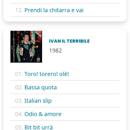
12.
Prendi la chitarra e vai
IVAN IL TERRIBILE
1982
01.
Toro! torero! olè!
02.
Bassa quota
03.
Italian slip
04.
Odio & amore
05.
Bit bit urrà