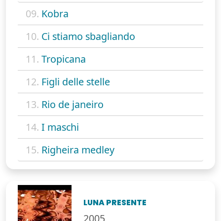
09.
Kobra
10.
Ci stiamo sbagliando
11.
Tropicana
12.
Figli delle stelle
13.
Rio de janeiro
14.
I maschi
15.
Righeira medley
LUNA PRESENTE
2005