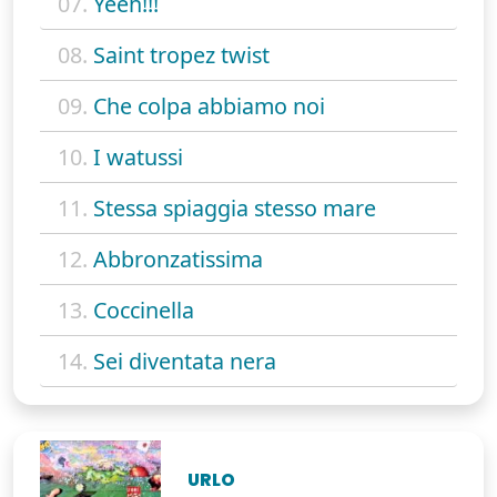
07.
Yeeh!!!
08.
Saint tropez twist
09.
Che colpa abbiamo noi
10.
I watussi
11.
Stessa spiaggia stesso mare
12.
Abbronzatissima
13.
Coccinella
14.
Sei diventata nera
URLO