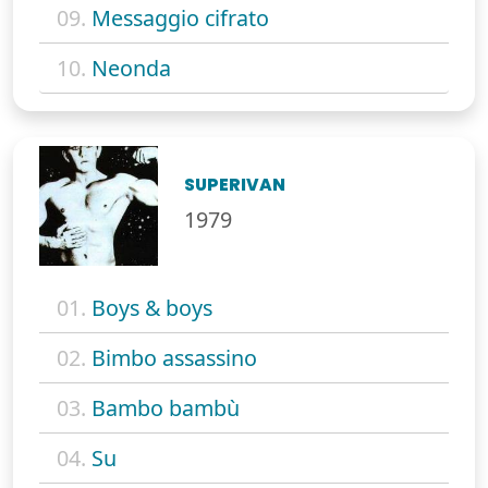
09.
Messaggio cifrato
10.
Neonda
SUPERIVAN
1979
01.
Boys & boys
02.
Bimbo assassino
03.
Bambo bambù
04.
Su