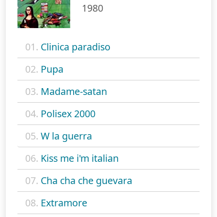
1980
01.
Clinica paradiso
02.
Pupa
03.
Madame-satan
04.
Polisex 2000
05.
W la guerra
06.
Kiss me i'm italian
07.
Cha cha che guevara
08.
Extramore