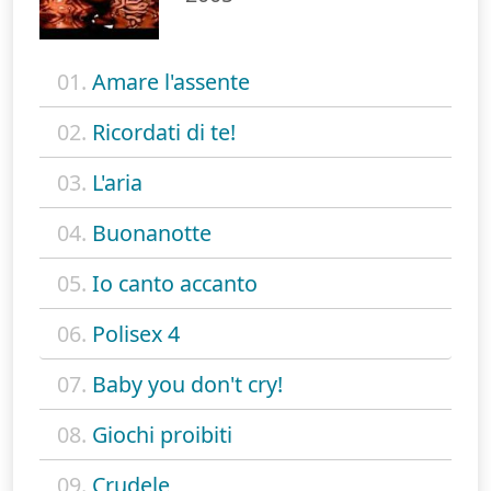
01.
Amare l'assente
02.
Ricordati di te!
03.
L'aria
04.
Buonanotte
05.
Io canto accanto
06.
Polisex 4
07.
Baby you don't cry!
08.
Giochi proibiti
09.
Crudele