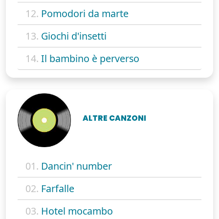
12.
Pomodori da marte
13.
Giochi d'insetti
14.
Il bambino è perverso
ALTRE CANZONI
01.
Dancin' number
02.
Farfalle
03.
Hotel mocambo