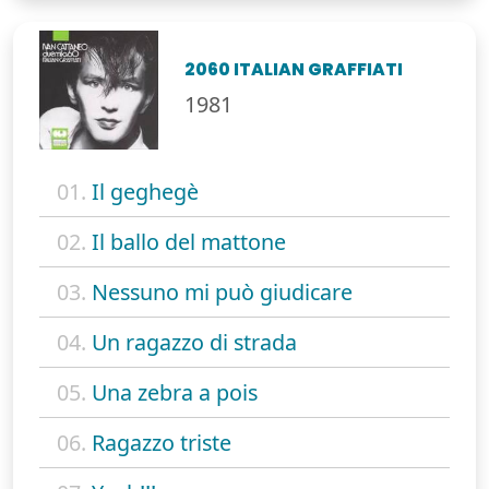
2060 ITALIAN GRAFFIATI
1981
01.
Il geghegè
02.
Il ballo del mattone
03.
Nessuno mi può giudicare
04.
Un ragazzo di strada
05.
Una zebra a pois
06.
Ragazzo triste