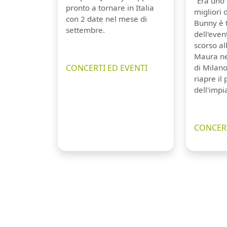
"Era uno 
pronto a tornare in Italia
migliori 
con 2 date nel mese di
Bunny è 
settembre.
dell'even
scorso a
Maura ne
CONCERTI ED EVENTI
di Milano
riapre il
dell'impi
CONCERT