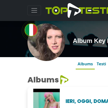
Album Key 
Albums
Testi
Albums
IERI, OGGI, DOM