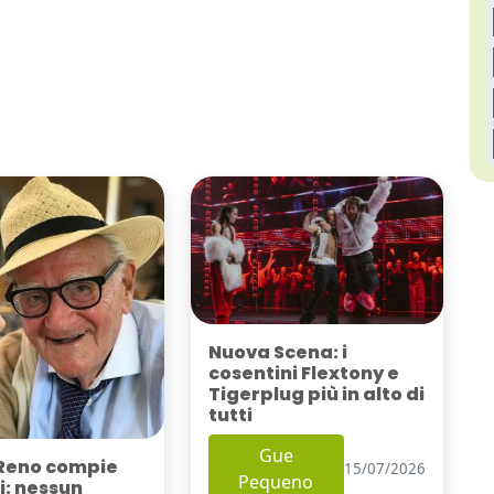
Nuova Scena: i
cosentini Flextony e
Tigerplug più in alto di
tutti
Gue
Reno compie
15/07/2026
Pequeno
i: nessun