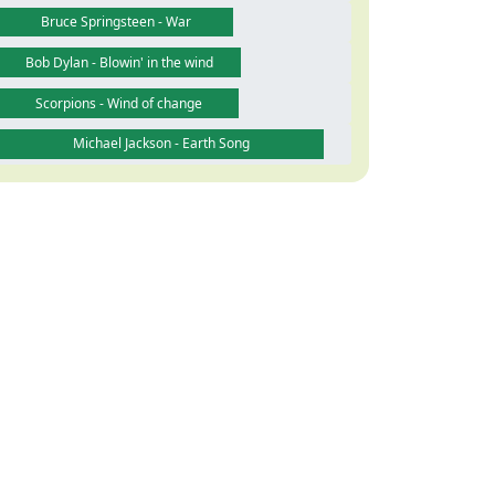
Bruce Springsteen - War
Bob Dylan - Blowin' in the wind
Scorpions - Wind of change
Michael Jackson - Earth Song