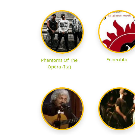
Ennecibbi
Phantoms Of The
Opera (Ita)