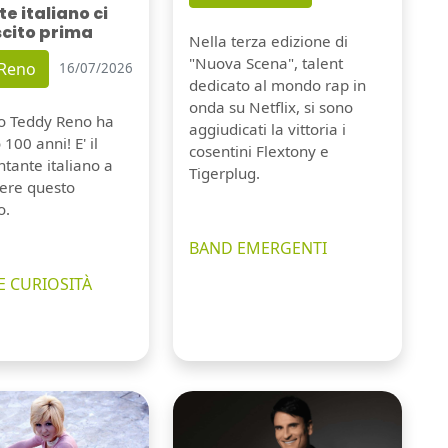
e italiano ci
scito prima
Nella terza edizione di
"Nuova Scena", talent
 Reno
16/07/2026
dedicato al mondo rap in
onda su Netflix, si sono
io Teddy Reno ha
aggiudicati la vittoria i
100 anni! E' il
cosentini Flextony e
tante italiano a
Tigerplug.
ere questo
o.
BAND EMERGENTI
E CURIOSITÀ