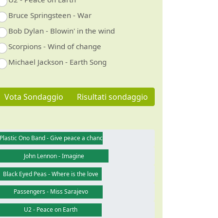
Bruce Springsteen - War
Bob Dylan - Blowin' in the wind
Scorpions - Wind of change
Michael Jackson - Earth Song
Vota Sondaggio
Risultati sondaggio
Plastic Ono Band - Give peace a chance
John Lennon - Imagine
Black Eyed Peas - Where is the love
Passengers - Miss Sarajevo
U2 - Peace on Earth