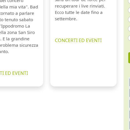
dei concerti
recuperare i live rinviati.
della mia vita". Bad
Ecco tutte le date fino a
tornato a parlare
settembre.
to tenuto sabato
ll'Ippodromo La
lla zona San Siro
. E la grandine
CONCERTI ED EVENTI
 problema sicurezza
anto.
I ED EVENTI