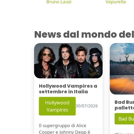
Bruno Lauzi
Vapurella
News dal mondo del
Hollywood Vampires a
settembre in Italia
Bad Bu
Hollywood
30/07/2026
pallett
Vampires
Bad B
Il supergruppo di Alice
Cooper e Johnny Depp è