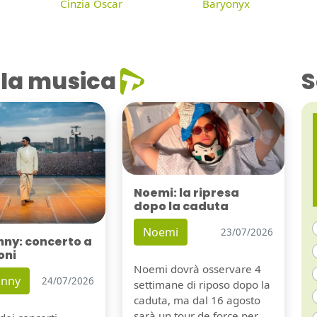
Cinzia Oscar
Baryonyx
la musica
S
Noemi: la ripresa
dopo la caduta
Noemi
23/07/2026
nny: concerto a
oni
Noemi dovrà osservare 4
unny
24/07/2026
settimane di riposo dopo la
caduta, ma dal 16 agosto
sarà un tour de force per