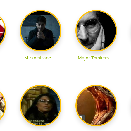
Mirkoeilcane
Major Thinkers