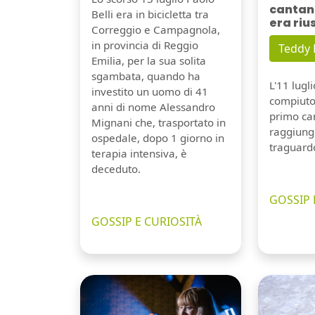
cantant
Belli era in bicicletta tra
era riu
Correggio e Campagnola,
in provincia di Reggio
Teddy
Emilia, per la sua solita
sgambata, quando ha
L'11 lugl
investito un uomo di 41
compiuto 
anni di nome Alessandro
primo can
Mignani che, trasportato in
raggiung
ospedale, dopo 1 giorno in
traguard
terapia intensiva, è
deceduto.
GOSSIP 
GOSSIP E CURIOSITÀ