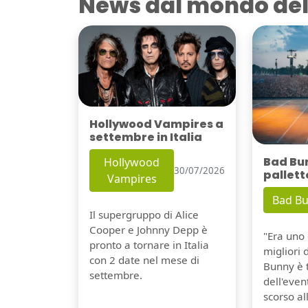
News dal mondo del
Hollywood Vampires a
settembre in Italia
Bad Bu
Hollywood
30/07/2026
pallett
Vampires
Bad B
Il supergruppo di Alice
Cooper e Johnny Depp è
"Era uno 
pronto a tornare in Italia
migliori 
con 2 date nel mese di
Bunny è 
settembre.
dell'even
scorso a