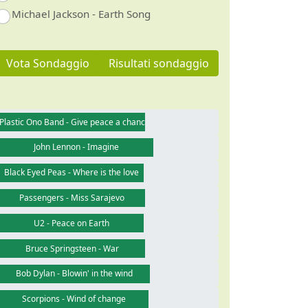
Michael Jackson - Earth Song
Vota Sondaggio
Risultati sondaggio
Plastic Ono Band - Give peace a chance
John Lennon - Imagine
Black Eyed Peas - Where is the love
Passengers - Miss Sarajevo
U2 - Peace on Earth
Bruce Springsteen - War
Bob Dylan - Blowin' in the wind
Scorpions - Wind of change