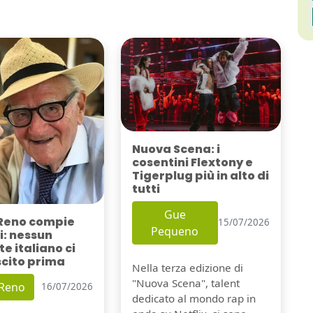
Nuova Scena: i
cosentini Flextony e
Tigerplug più in alto di
tutti
Gue
Reno compie
15/07/2026
Pequeno
i: nessun
e italiano ci
scito prima
Nella terza edizione di
"Nuova Scena", talent
 Reno
16/07/2026
dedicato al mondo rap in