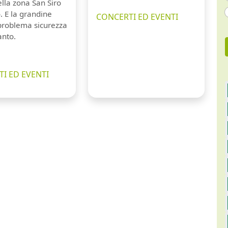
lla zona San Siro
. E la grandine
CONCERTI ED EVENTI
 problema sicurezza
anto.
I ED EVENTI