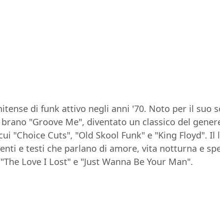
ense di funk attivo negli anni '70. Noto per il suo s
 brano "Groove Me", diventato un classico del genere
ui "Choice Cuts", "Old Skool Funk" e "King Floyd". Il 
genti e testi che parlano di amore, vita notturna e sp
"The Love I Lost" e "Just Wanna Be Your Man".