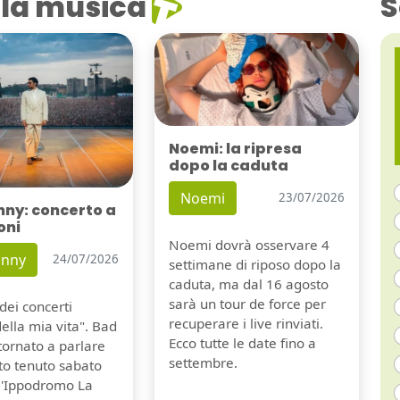
la musica
S
Noemi: la ripresa
dopo la caduta
Noemi
23/07/2026
nny: concerto a
oni
Noemi dovrà osservare 4
unny
24/07/2026
settimane di riposo dopo la
caduta, ma dal 16 agosto
sarà un tour de force per
dei concerti
recuperare i live rinviati.
della mia vita". Bad
Ecco tutte le date fino a
tornato a parlare
settembre.
to tenuto sabato
ll'Ippodromo La