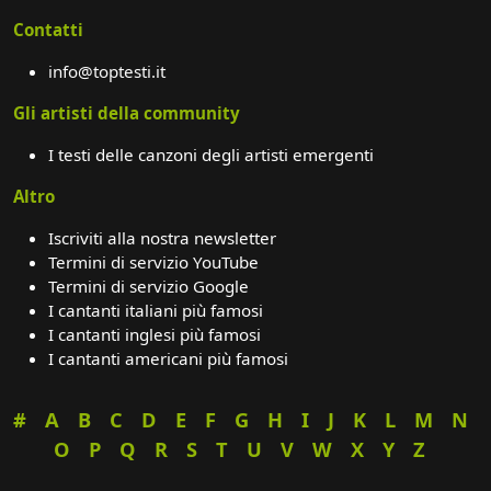
Contatti
info@toptesti.it
Gli artisti della community
I testi delle canzoni degli artisti emergenti
Altro
Iscriviti alla nostra newsletter
Termini di servizio YouTube
Termini di servizio Google
I cantanti italiani più famosi
I cantanti inglesi più famosi
I cantanti americani più famosi
#
A
B
C
D
E
F
G
H
I
J
K
L
M
N
O
P
Q
R
S
T
U
V
W
X
Y
Z