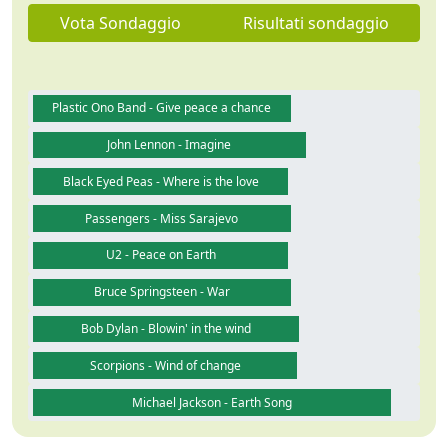
Vota Sondaggio
Risultati sondaggio
Plastic Ono Band - Give peace a chance
John Lennon - Imagine
Black Eyed Peas - Where is the love
Passengers - Miss Sarajevo
U2 - Peace on Earth
Bruce Springsteen - War
Bob Dylan - Blowin' in the wind
Scorpions - Wind of change
Michael Jackson - Earth Song