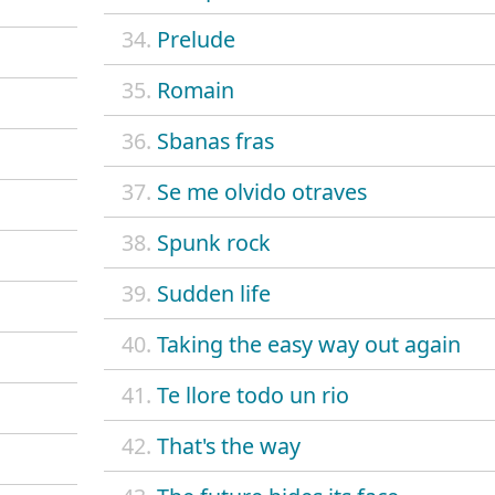
34.
Prelude
35.
Romain
36.
Sbanas fras
37.
Se me olvido otraves
38.
Spunk rock
39.
Sudden life
40.
Taking the easy way out again
41.
Te llore todo un rio
42.
That's the way