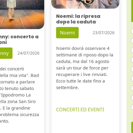
Noemi: la ripresa
dopo la caduta
Noemi
23/07/2026
nny: concerto a
oni
Noemi dovrà osservare 4
unny
24/07/2026
settimane di riposo dopo la
caduta, ma dal 16 agosto
sarà un tour de force per
dei concerti
recuperare i live rinviati.
della mia vita". Bad
Ecco tutte le date fino a
tornato a parlare
settembre.
to tenuto sabato
ll'Ippodromo La
lla zona San Siro
. E la grandine
CONCERTI ED EVENTI
 problema sicurezza
anto.