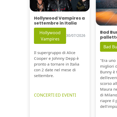
Hollywood Vampires a
settembre in Italia
Bad Bu
Hollywood
30/07/2026
pallett
Vampires
Bad B
Il supergruppo di Alice
Cooper e Johnny Depp è
"Era uno 
pronto a tornare in Italia
migliori 
con 2 date nel mese di
Bunny è 
settembre.
dell'even
scorso a
Maura ne
CONCERTI ED EVENTI
di Milano
riapre il
dell'impi