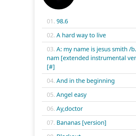
01.
98.6
02.
A hard way to live
03.
A: my name is jesus smith /b
nam [extended instrumental ver
[#]
04.
And in the beginning
05.
Angel easy
06.
Ay,doctor
07.
Bananas [version]