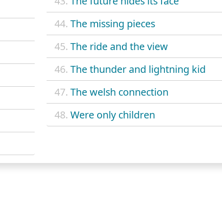
43.
The future hides its face
44.
The missing pieces
45.
The ride and the view
46.
The thunder and lightning kid
47.
The welsh connection
48.
Were only children