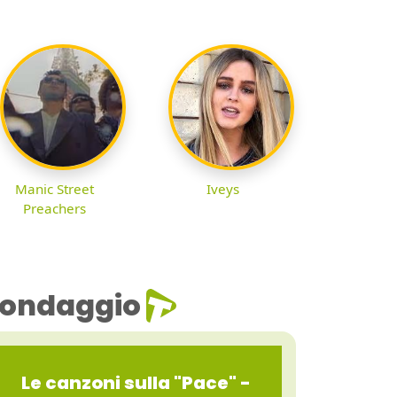
Manic Street
Iveys
Preachers
ondaggio
Le canzoni sulla "Pace" -