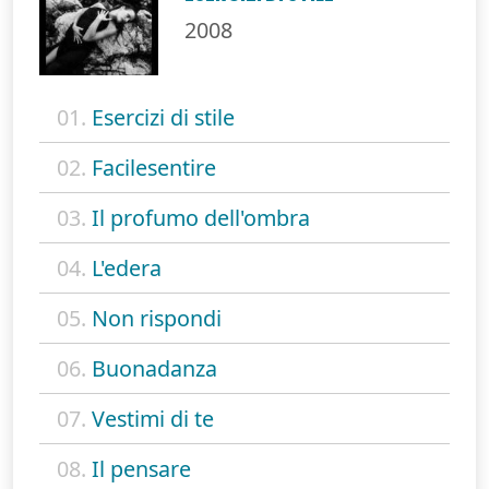
2008
01.
Esercizi di stile
02.
Facilesentire
03.
Il profumo dell'ombra
04.
L'edera
05.
Non rispondi
06.
Buonadanza
07.
Vestimi di te
08.
Il pensare