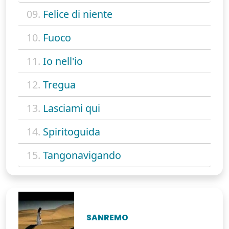
09.
Felice di niente
10.
Fuoco
11.
Io nell'io
12.
Tregua
13.
Lasciami qui
14.
Spiritoguida
15.
Tangonavigando
SANREMO