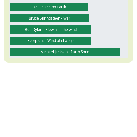
U2 - Peace on Earth
Bruce Springsteen - War
Bob Dylan - Blowin' in the wind
Scorpions - Wind of change
Michael Jackson - Earth Song