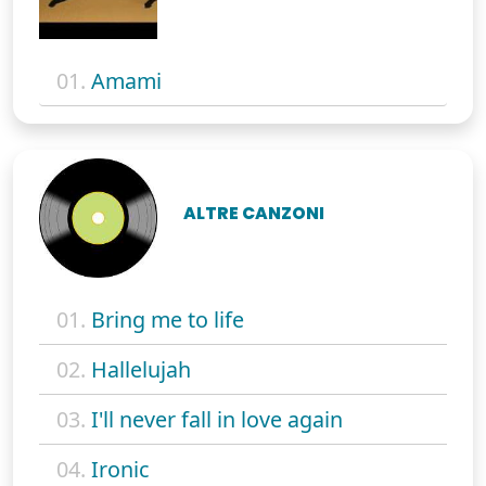
01.
Amami
ALTRE CANZONI
01.
Bring me to life
02.
Hallelujah
03.
I'll never fall in love again
04.
Ironic