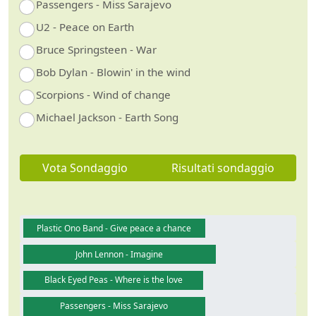
Passengers - Miss Sarajevo
U2 - Peace on Earth
Bruce Springsteen - War
Bob Dylan - Blowin' in the wind
Scorpions - Wind of change
Michael Jackson - Earth Song
Vota Sondaggio
Risultati sondaggio
Plastic Ono Band - Give peace a chance
John Lennon - Imagine
Black Eyed Peas - Where is the love
Passengers - Miss Sarajevo