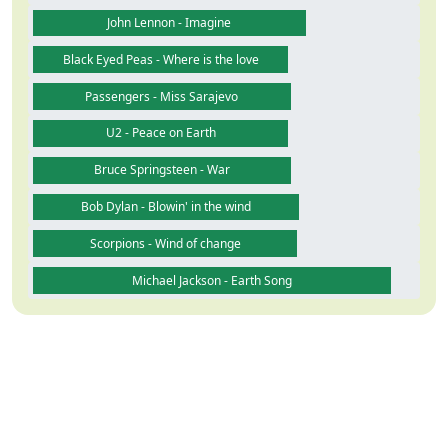
John Lennon - Imagine
Black Eyed Peas - Where is the love
Passengers - Miss Sarajevo
U2 - Peace on Earth
Bruce Springsteen - War
Bob Dylan - Blowin' in the wind
Scorpions - Wind of change
Michael Jackson - Earth Song