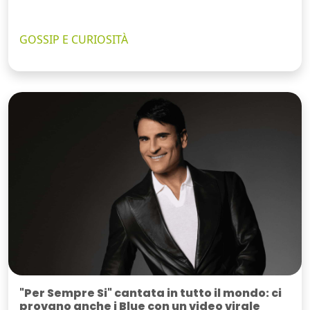
GOSSIP E CURIOSITÀ
"Per Sempre Si" cantata in tutto il mondo: ci
provano anche i Blue con un video virale