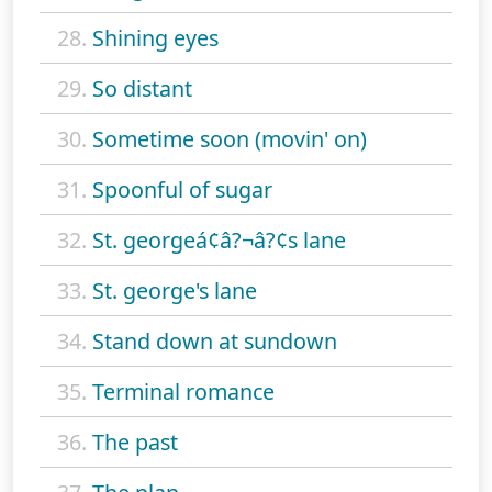
28.
Shining eyes
29.
So distant
30.
Sometime soon (movin' on)
31.
Spoonful of sugar
32.
St. georgeá¢â?¬â?¢s lane
33.
St. george's lane
34.
Stand down at sundown
35.
Terminal romance
36.
The past