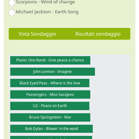
Scorpions - Wind of change
Michael Jackson - Earth Song
Vota Sondaggio
Risultati sondaggio
Plastic Ono Band - Give peace a chance
John Lennon - Imagine
Black Eyed Peas - Where is the love
Passengers - Miss Sarajevo
U2 - Peace on Earth
Bruce Springsteen - War
Bob Dylan - Blowin' in the wind