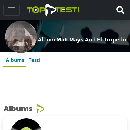
Album Matt Mays And El Torpedo
Albums
Testi
Albums