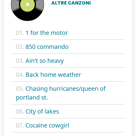
ALTRE CANZONI
01.
1 for the motor
02.
850 commando
03.
Ain't so heavy
04.
Back home weather
05.
Chasing hurricanes/queen of
portland st.
06.
City of lakes
07.
Cocaine cowgirl