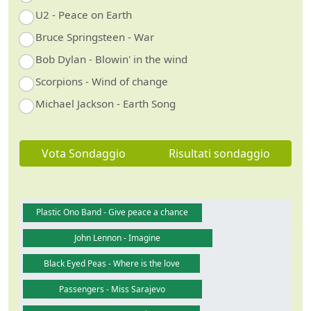
U2 - Peace on Earth
Bruce Springsteen - War
Bob Dylan - Blowin' in the wind
Scorpions - Wind of change
Michael Jackson - Earth Song
Vota Sondaggio
Risultati sondaggio
Plastic Ono Band - Give peace a chance
John Lennon - Imagine
Black Eyed Peas - Where is the love
Passengers - Miss Sarajevo