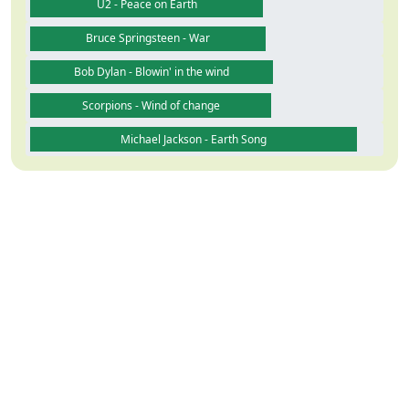
U2 - Peace on Earth
Bruce Springsteen - War
Bob Dylan - Blowin' in the wind
Scorpions - Wind of change
Michael Jackson - Earth Song