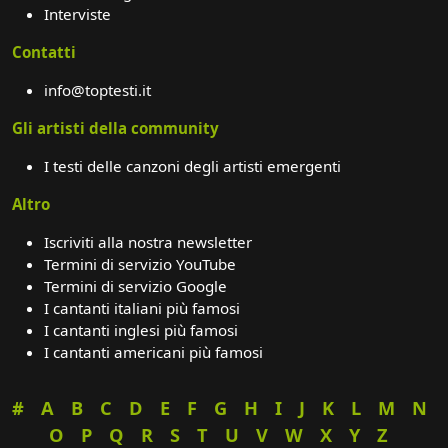
Interviste
Contatti
info@toptesti.it
Gli artisti della community
I testi delle canzoni degli artisti emergenti
Altro
Iscriviti alla nostra newsletter
Termini di servizio YouTube
Termini di servizio Google
I cantanti italiani più famosi
I cantanti inglesi più famosi
I cantanti americani più famosi
#
A
B
C
D
E
F
G
H
I
J
K
L
M
N
O
P
Q
R
S
T
U
V
W
X
Y
Z