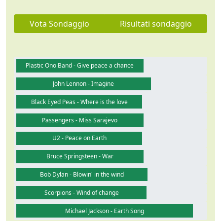
Vota Sondaggio
Risultati sondaggio
Plastic Ono Band - Give peace a chance
John Lennon - Imagine
Black Eyed Peas - Where is the love
Passengers - Miss Sarajevo
U2 - Peace on Earth
Bruce Springsteen - War
Bob Dylan - Blowin' in the wind
Scorpions - Wind of change
Michael Jackson - Earth Song