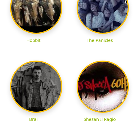
Hobbit
The Panicles
Brai
Shezan Il Ragio