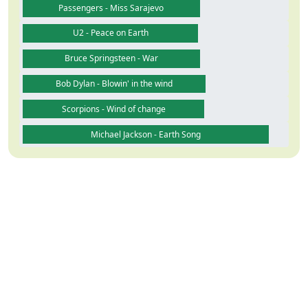
Passengers - Miss Sarajevo
U2 - Peace on Earth
Bruce Springsteen - War
Bob Dylan - Blowin' in the wind
Scorpions - Wind of change
Michael Jackson - Earth Song