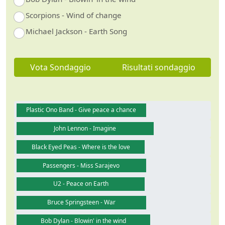
Scorpions - Wind of change
Michael Jackson - Earth Song
Vota Sondaggio
Risultati sondaggio
Plastic Ono Band - Give peace a chance
John Lennon - Imagine
Black Eyed Peas - Where is the love
Passengers - Miss Sarajevo
U2 - Peace on Earth
Bruce Springsteen - War
Bob Dylan - Blowin' in the wind