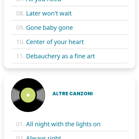
08.
Later won't wait
09.
Gone baby gone
10.
Center of your heart
11.
Debauchery as a fine art
ALTRE CANZONI
01.
All night with the lights on
02.
Always right