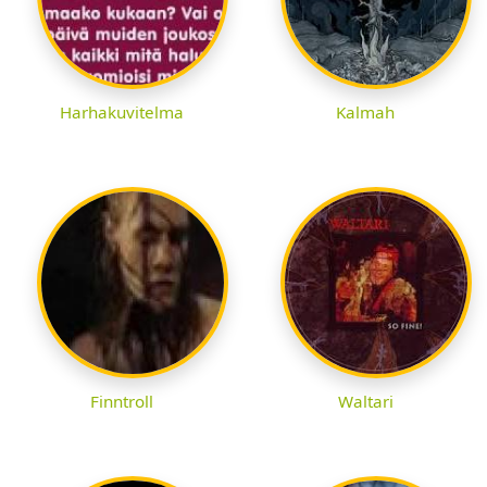
Harhakuvitelma
Kalmah
Finntroll
Waltari