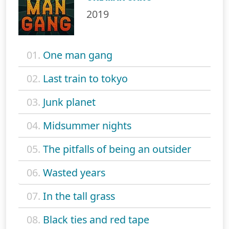
2019
01.
One man gang
02.
Last train to tokyo
03.
Junk planet
04.
Midsummer nights
05.
The pitfalls of being an outsider
06.
Wasted years
07.
In the tall grass
08.
Black ties and red tape