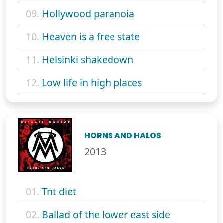
09.
Hollywood paranoia
10.
Heaven is a free state
11.
Helsinki shakedown
12.
Low life in high places
HORNS AND HALOS
2013
01.
Tnt diet
02.
Ballad of the lower east side