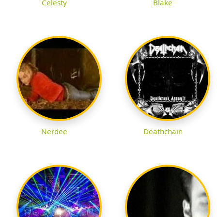
Celesty
Blake
Nerdee
Deathchain