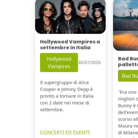
Hollywood Vampires a
settembre in Italia
Bad Bu
Hollywood
30/07/2026
pallett
Vampires
Bad B
Il supergruppo di Alice
Cooper e Johnny Depp è
"Era uno 
pronto a tornare in Italia
migliori 
con 2 date nel mese di
Bunny è 
settembre.
dell'even
scorso a
Maura ne
CONCERTI ED EVENTI
di Milano