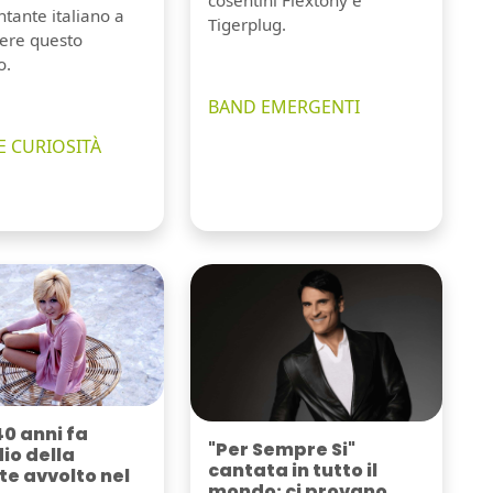
tante italiano a
Tigerplug.
ere questo
o.
BAND EMERGENTI
E CURIOSITÀ
40 anni fa
"Per Sempre Si"
dio della
cantata in tutto il
e avvolto nel
mondo: ci provano