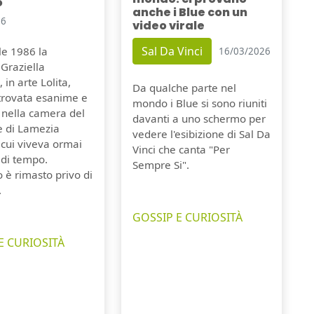
o
anche i Blue con un
26
video virale
Sal Da Vinci
ile 1986 la
16/03/2026
Graziella
 in arte Lolita,
Da qualche parte nel
itrovata esanime e
mondo i Blue si sono riuniti
 nella camera del
davanti a uno schermo per
e di Lamezia
vedere l'esibizione di Sal Da
 cui viveva ormai
Vinci che canta "Per
 di tempo.
Sempre Si".
o è rimasto privo di
.
GOSSIP E CURIOSITÀ
E CURIOSITÀ