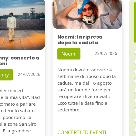
Noemi: la ripresa
dopo la caduta
Noemi
23/07/2026
nny: concerto a
oni
Noemi dovrà osservare 4
unny
24/07/2026
settimane di riposo dopo la
caduta, ma dal 16 agosto
sarà un tour de force per
dei concerti
recuperare i live rinviati.
della mia vita". Bad
Ecco tutte le date fino a
tornato a parlare
settembre.
to tenuto sabato
ll'Ippodromo La
lla zona San Siro
. E la grandine
CONCERTI ED EVENTI