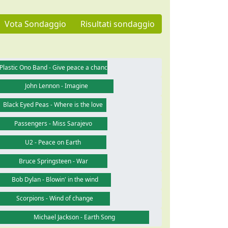
Vota Sondaggio
Risultati sondaggio
Plastic Ono Band - Give peace a chance
John Lennon - Imagine
Black Eyed Peas - Where is the love
Passengers - Miss Sarajevo
U2 - Peace on Earth
Bruce Springsteen - War
Bob Dylan - Blowin' in the wind
Scorpions - Wind of change
Michael Jackson - Earth Song