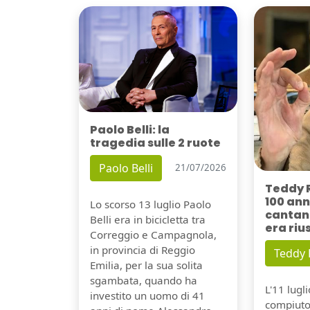
Paolo Belli: la
tragedia sulle 2 ruote
Paolo Belli
21/07/2026
Teddy 
100 ann
Lo scorso 13 luglio Paolo
cantant
Belli era in bicicletta tra
era riu
Correggio e Campagnola,
in provincia di Reggio
Teddy
Emilia, per la sua solita
sgambata, quando ha
L'11 lugl
investito un uomo di 41
compiuto 