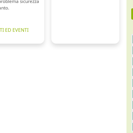
 problema sicurezza
anto.
I ED EVENTI