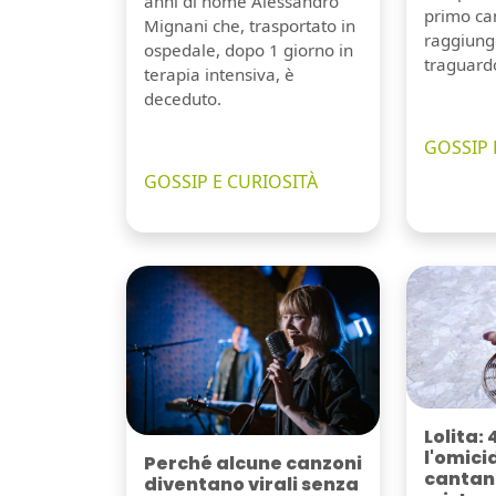
anni di nome Alessandro
primo can
Mignani che, trasportato in
raggiung
ospedale, dopo 1 giorno in
traguard
terapia intensiva, è
deceduto.
GOSSIP 
GOSSIP E CURIOSITÀ
Lolita: 
l'omici
Perché alcune canzoni
cantant
diventano virali senza