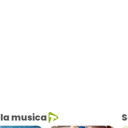
la musica
S