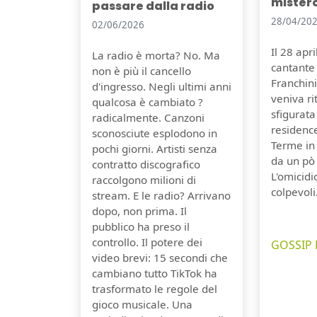
mister
passare dalla radio
28/04/20
02/06/2026
Il 28 apr
La radio è morta? No. Ma
cantante 
non è più il cancello
Franchini,
d'ingresso. Negli ultimi anni
veniva r
qualcosa è cambiato ?
sfigurata
radicalmente. Canzoni
residenc
sconosciute esplodono in
Terme in
pochi giorni. Artisti senza
da un pò
contratto discografico
L'omicidi
raccolgono milioni di
colpevoli
stream. E le radio? Arrivano
dopo, non prima. Il
pubblico ha preso il
controllo. Il potere dei
GOSSIP 
video brevi: 15 secondi che
cambiano tutto TikTok ha
trasformato le regole del
gioco musicale. Una