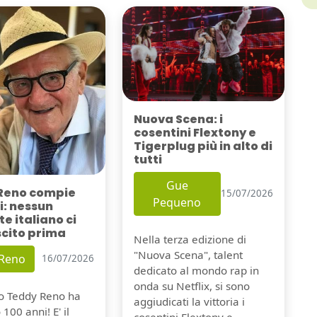
Nuova Scena: i
cosentini Flextony e
Tigerplug più in alto di
tutti
Gue
Reno compie
15/07/2026
Pequeno
i: nessun
e italiano ci
scito prima
Nella terza edizione di
"Nuova Scena", talent
 Reno
16/07/2026
dedicato al mondo rap in
onda su Netflix, si sono
io Teddy Reno ha
aggiudicati la vittoria i
100 anni! E' il
cosentini Flextony e