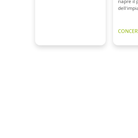
riapre il
dell'impi
CONCERT