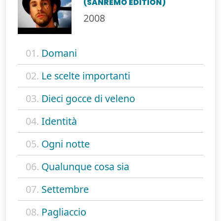
(SANREMO EDITION)
2008
01.
Domani
02.
Le scelte importanti
03.
Dieci gocce di veleno
04.
Identità
05.
Ogni notte
06.
Qualunque cosa sia
07.
Settembre
08.
Pagliaccio