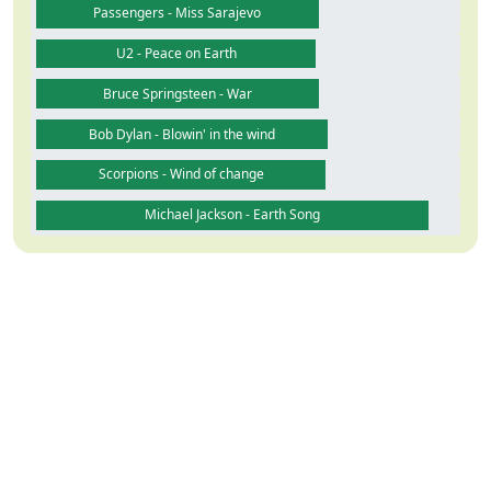
Passengers - Miss Sarajevo
U2 - Peace on Earth
Bruce Springsteen - War
Bob Dylan - Blowin' in the wind
Scorpions - Wind of change
Michael Jackson - Earth Song