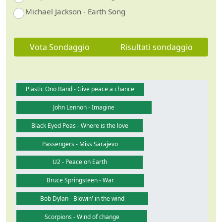
Michael Jackson - Earth Song
Vota Sondaggio
Risultati sondaggio
Plastic Ono Band - Give peace a chance
John Lennon - Imagine
Black Eyed Peas - Where is the love
Passengers - Miss Sarajevo
U2 - Peace on Earth
Bruce Springsteen - War
Bob Dylan - Blowin' in the wind
Scorpions - Wind of change