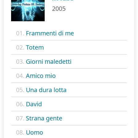
2005
01.
Frammenti di me
02.
Totem
03.
Giorni maledetti
04.
Amico mio
05.
Una dura lotta
06.
David
07.
Strana gente
08.
Uomo