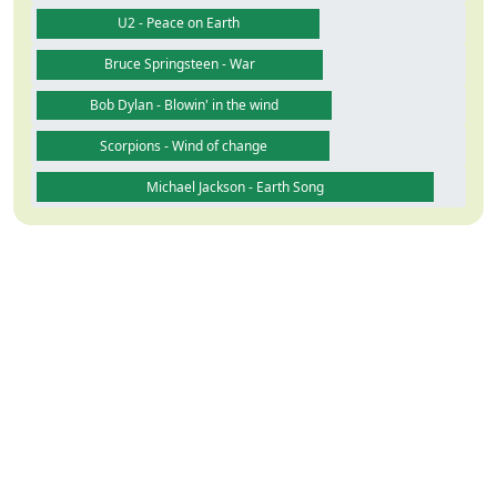
U2 - Peace on Earth
Bruce Springsteen - War
Bob Dylan - Blowin' in the wind
Scorpions - Wind of change
Michael Jackson - Earth Song