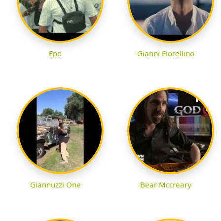
Epo
Gianni Fiorellino
Giannuzzi One
Bear Mccreary