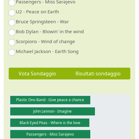
Passengers - Miss Sarajevo
U2 - Peace on Earth
Bruce Springsteen - War
Bob Dylan - Blowin' in the wind
Scorpions - Wind of change
Michael Jackson - Earth Song
Vota Sondaggio
Risultati sondaggio
Plastic Ono Band - Give peace a chance
John Lennon - Imagine
Black Eyed Peas - Where is the love
Passengers - Miss Sarajevo