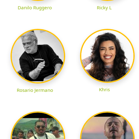
Danilo Ruggero
Ricky L
Khris
Rosario Jermano