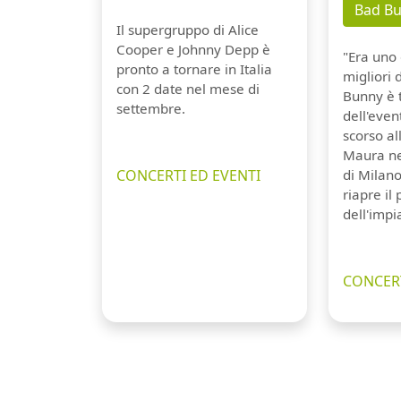
Bad B
Il supergruppo di Alice
Cooper e Johnny Depp è
"Era uno 
pronto a tornare in Italia
migliori 
con 2 date nel mese di
Bunny è 
settembre.
dell'even
scorso a
Maura ne
CONCERTI ED EVENTI
di Milano
riapre il
dell'impi
CONCERT