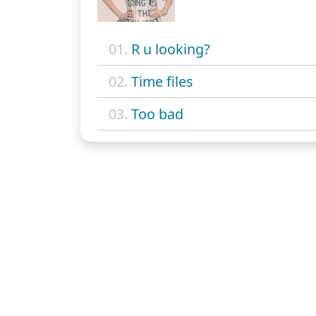
01.
R u looking?
02.
Time files
03.
Too bad