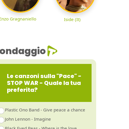
Enzo Gragnaniello
Iside (It)
ondaggio
Le canzoni sulla "Pace" -
STOP WAR - Quale la tua
preferita?
Plastic Ono Band - Give peace a chance
John Lennon - Imagine
Black Eyed Peas - Where is the love