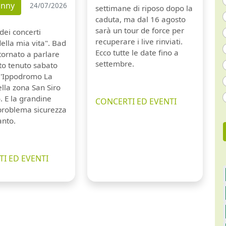
unny
24/07/2026
settimane di riposo dopo la
caduta, ma dal 16 agosto
sarà un tour de force per
dei concerti
recuperare i live rinviati.
della mia vita". Bad
Ecco tutte le date fino a
tornato a parlare
settembre.
to tenuto sabato
ll'Ippodromo La
lla zona San Siro
. E la grandine
CONCERTI ED EVENTI
 problema sicurezza
anto.
I ED EVENTI