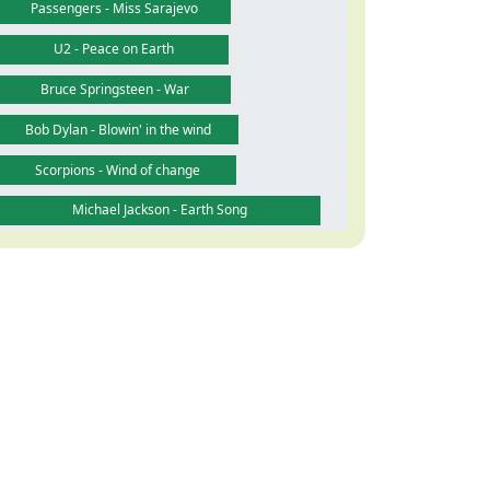
Passengers - Miss Sarajevo
U2 - Peace on Earth
Bruce Springsteen - War
Bob Dylan - Blowin' in the wind
Scorpions - Wind of change
Michael Jackson - Earth Song