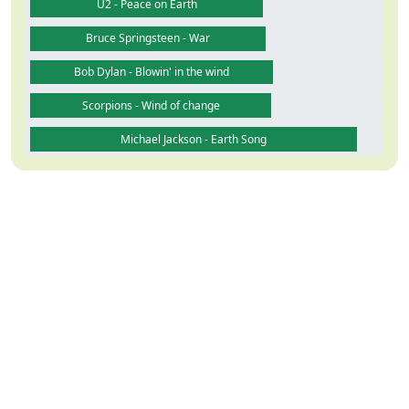
U2 - Peace on Earth
Bruce Springsteen - War
Bob Dylan - Blowin' in the wind
Scorpions - Wind of change
Michael Jackson - Earth Song