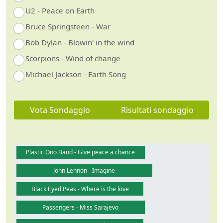
U2 - Peace on Earth
Bruce Springsteen - War
Bob Dylan - Blowin' in the wind
Scorpions - Wind of change
Michael Jackson - Earth Song
Vota Sondaggio
Risultati sondaggio
Plastic Ono Band - Give peace a chance
John Lennon - Imagine
Black Eyed Peas - Where is the love
Passengers - Miss Sarajevo