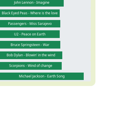
John Lennon - Imagine
Black Eyed Peas - Where is the love
Passengers - Miss Sarajevo
U2 - Peace on Earth
Bruce Springsteen - War
Bob Dylan - Blowin' in the wind
Scorpions - Wind of change
Michael Jackson - Earth Song