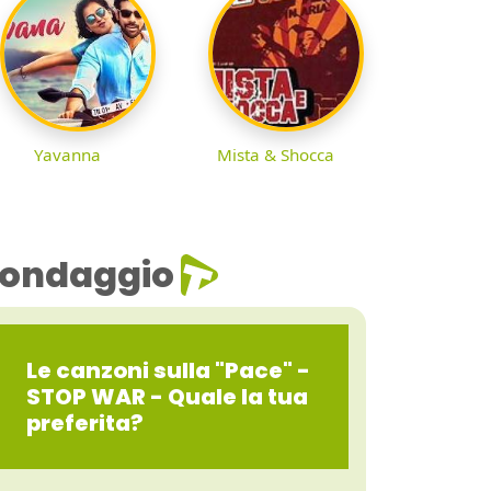
Yavanna
Mista & Shocca
ondaggio
Le canzoni sulla "Pace" -
STOP WAR - Quale la tua
preferita?