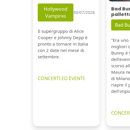
Bad Bu
Hollywood
30/07/2026
pallett
Vampires
Bad B
Il supergruppo di Alice
Cooper e Johnny Depp è
"Era uno 
pronto a tornare in Italia
migliori 
con 2 date nel mese di
Bunny è 
settembre.
dell'even
scorso a
Maura ne
CONCERTI ED EVENTI
di Milano
riapre il
dell'impi
CONCERT