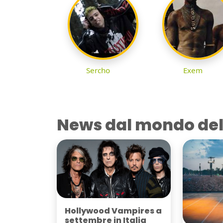
Sercho
Exem
News dal mondo del
Hollywood Vampires a
settembre in Italia