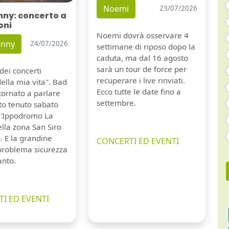
Noemi
23/07/2026
nny: concerto a
oni
Noemi dovrà osservare 4
unny
24/07/2026
settimane di riposo dopo la
caduta, ma dal 16 agosto
sarà un tour de force per
dei concerti
recuperare i live rinviati.
della mia vita". Bad
Ecco tutte le date fino a
tornato a parlare
settembre.
to tenuto sabato
ll'Ippodromo La
lla zona San Siro
. E la grandine
CONCERTI ED EVENTI
 problema sicurezza
anto.
I ED EVENTI