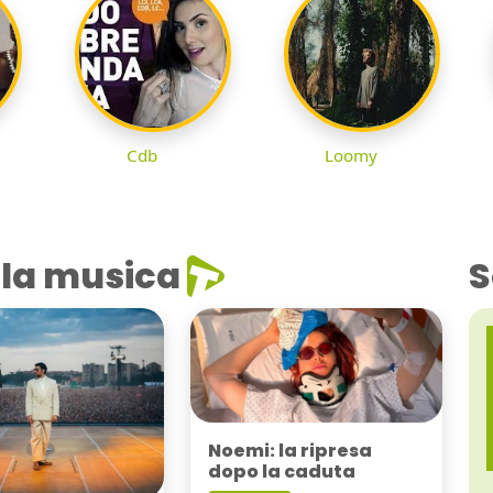
Cdb
Loomy
la musica
S
Noemi: la ripresa
dopo la caduta