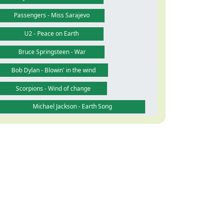
Passengers - Miss Sarajevo
U2 - Peace on Earth
Bruce Springsteen - War
Bob Dylan - Blowin' in the wind
Scorpions - Wind of change
Michael Jackson - Earth Song