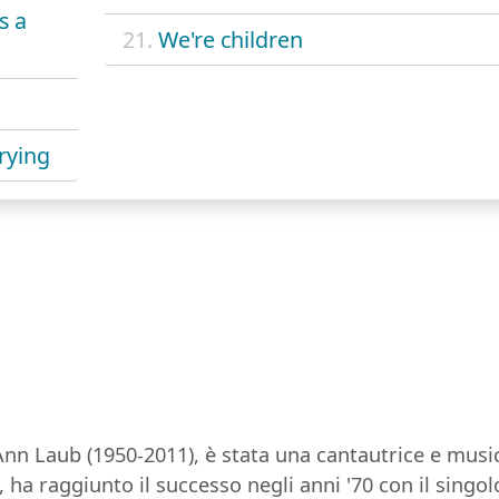
s a
21.
We're children
crying
 Laub (1950-2011), è stata una cantautrice e musici
k, ha raggiunto il successo negli anni '70 con il singo