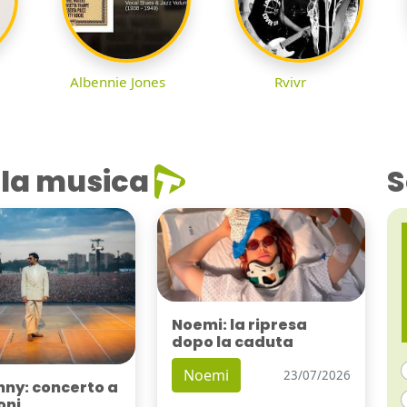
Albennie Jones
Rvivr
la musica
S
Noemi: la ripresa
dopo la caduta
Noemi
23/07/2026
nny: concerto a
oni