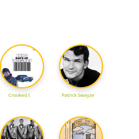
Crooked I
Patrick Swayze