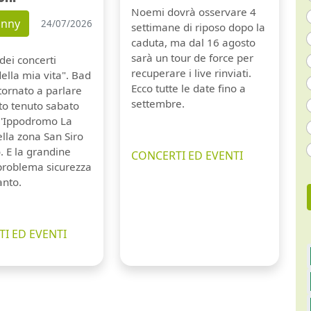
Noemi dovrà osservare 4
unny
24/07/2026
settimane di riposo dopo la
caduta, ma dal 16 agosto
sarà un tour de force per
dei concerti
recuperare i live rinviati.
della mia vita". Bad
Ecco tutte le date fino a
tornato a parlare
settembre.
to tenuto sabato
ll'Ippodromo La
lla zona San Siro
. E la grandine
CONCERTI ED EVENTI
 problema sicurezza
anto.
I ED EVENTI