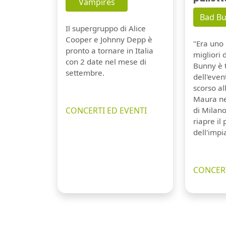
Vampires
Bad B
Il supergruppo di Alice
Cooper e Johnny Depp è
"Era uno 
pronto a tornare in Italia
migliori 
con 2 date nel mese di
Bunny è 
settembre.
dell'even
scorso a
Maura ne
CONCERTI ED EVENTI
di Milano
riapre il
dell'impi
CONCERT