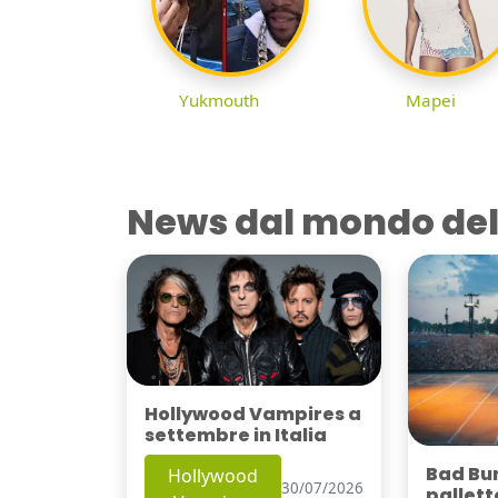
Yukmouth
Mapei
News dal mondo del
Hollywood Vampires a
settembre in Italia
Bad Bu
Hollywood
30/07/2026
pallett