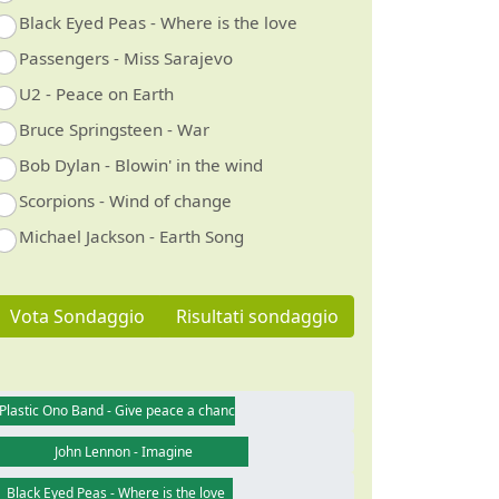
Black Eyed Peas - Where is the love
Passengers - Miss Sarajevo
U2 - Peace on Earth
Bruce Springsteen - War
Bob Dylan - Blowin' in the wind
Scorpions - Wind of change
Michael Jackson - Earth Song
Vota Sondaggio
Risultati sondaggio
Plastic Ono Band - Give peace a chance
John Lennon - Imagine
Black Eyed Peas - Where is the love