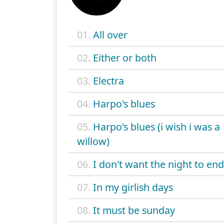
01.
All over
02.
Either or both
03.
Electra
04.
Harpo's blues
05.
Harpo's blues (i wish i was a
willow)
06.
I don't want the night to end
07.
In my girlish days
08.
It must be sunday