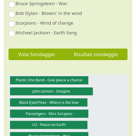
Bruce Springsteen - War
Bob Dylan - Blowin' in the wind
Scorpions - Wind of change
Michael Jackson - Earth Song
Vota Sondaggio
Risultati sondaggio
Plastic Ono Band - Give peace a chance
John Lennon - Imagine
Black Eyed Peas - Where is the love
Passengers - Miss Sarajevo
U2 - Peace on Earth
Bruce Springsteen - War