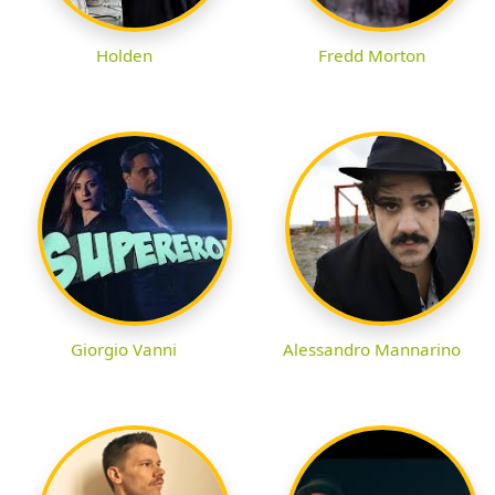
Holden
Fredd Morton
Giorgio Vanni
Alessandro Mannarino