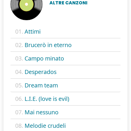
ALTRE CANZONI
01.
Attimi
02.
Brucerò in eterno
03.
Campo minato
04.
Desperados
05.
Dream team
06.
L.I.E. (love is evil)
07.
Mai nessuno
08.
Melodie crudeli