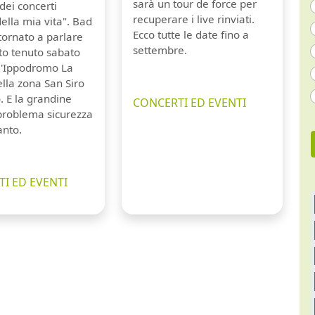
sarà un tour de force per
dei concerti
recuperare i live rinviati.
della mia vita". Bad
Ecco tutte le date fino a
tornato a parlare
settembre.
to tenuto sabato
ll'Ippodromo La
lla zona San Siro
. E la grandine
CONCERTI ED EVENTI
 problema sicurezza
anto.
I ED EVENTI