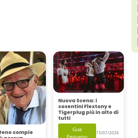
Nuova Scena: i
cosentini Flextony e
Tigerplug più in alto di
tutti
Gue
Reno compie
15/07/2026
Pequeno