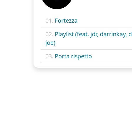
01.
Fortezza
02.
Playlist (feat. jdr, darrinkay, 
joe)
03.
Porta rispetto