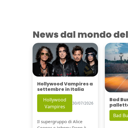
News dal mondo del
Hollywood Vampires a
settembre in Italia
Bad Bu
Hollywood
30/07/2026
pallett
Vampires
Bad B
Il supergruppo di Alice
Cooper e Johnny Depp è