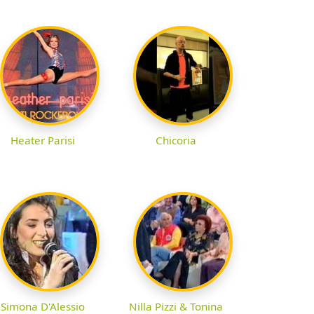
Heater Parisi
Chicoria
Simona D'Alessio
Nilla Pizzi & Tonina