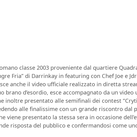
omano classe 2003 proveniente dal quartiere Quadrar
re Fria” di Darrinkay in featuring con Chef Joe e Jdr
esce anche il video ufficiale realizzato in diretta str
suo brano d’esordio, esce accompagnato da un video uf
 inoltre presentato alle semifinali dei contest “Cryti
cedendo alle finalissime con un grande riscontro dal p
he viene presentato la stessa sera in occasione dell’
nde risposta del pubblico e confermandosi come uno 