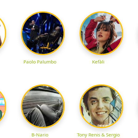
Paolo Palumbo
Kefàli
B-Nario
Tony Renis & Sergio