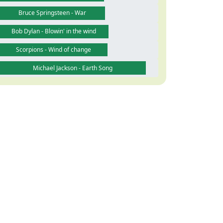
Bruce Springsteen - War
Bob Dylan - Blowin' in the wind
Scorpions - Wind of change
Michael Jackson - Earth Song