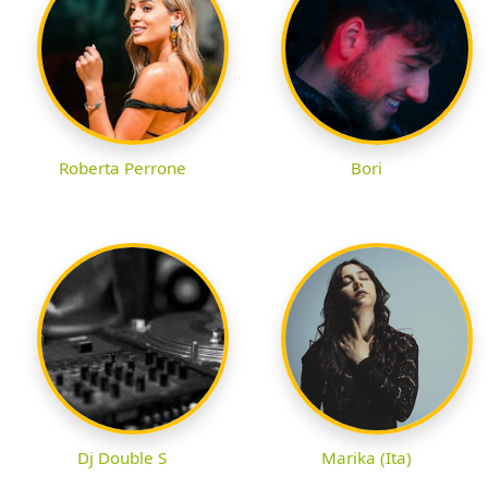
Roberta Perrone
Bori
Dj Double S
Marika (Ita)