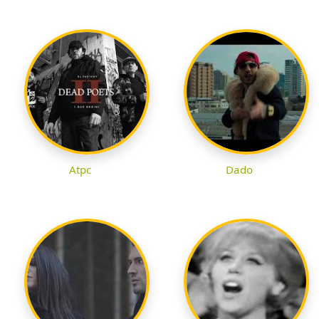
Atpc
Dado