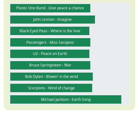
Plastic Ono Band - Give peace a chance
John Lennon - Imagine
Black Eyed Peas - Where is the love
Passengers - Miss Sarajevo
U2 - Peace on Earth
Bruce Springsteen - War
Bob Dylan - Blowin' in the wind
Scorpions - Wind of change
Michael Jackson - Earth Song