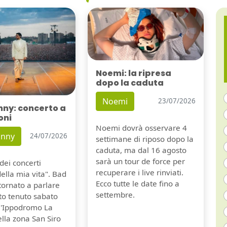
Noemi: la ripresa
dopo la caduta
Noemi
23/07/2026
nny: concerto a
oni
Noemi dovrà osservare 4
unny
24/07/2026
settimane di riposo dopo la
caduta, ma dal 16 agosto
sarà un tour de force per
dei concerti
recuperare i live rinviati.
della mia vita". Bad
Ecco tutte le date fino a
tornato a parlare
settembre.
to tenuto sabato
ll'Ippodromo La
lla zona San Siro