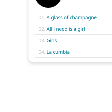
01.
A glass of champagne
02.
All i need is a girl
03.
Girls
04.
La cumbia