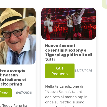
Nuova Scena: i
cosentini Flextony e
Tigerplug più in alto di
tutti
Gue
Reno compie
15/07/2026
Pequeno
i: nessun
e italiano ci
scito prima
Nella terza edizione di
"Nuova Scena", talent
 Reno
16/07/2026
dedicato al mondo rap in
onda su Netflix, si sono
io Teddy Reno ha