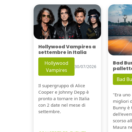
Hollywood Vampires a
settembre in Italia
Bad Bu
Hollywood
30/07/2026
pallett
Vampires
Bad B
Il supergruppo di Alice
Cooper e Johnny Depp è
"Era uno 
pronto a tornare in Italia
migliori 
con 2 date nel mese di
Bunny è 
settembre.
dell'even
scorso a
Maura ne