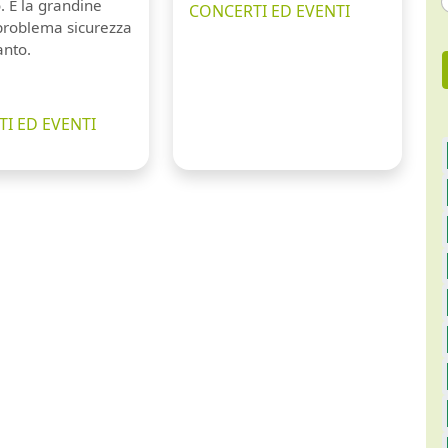
. E la grandine
CONCERTI ED EVENTI
 problema sicurezza
anto.
I ED EVENTI