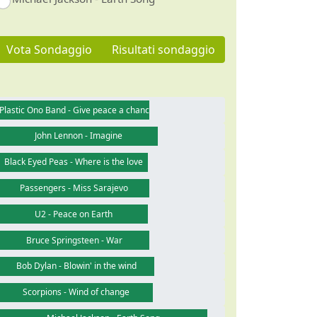
Vota Sondaggio
Risultati sondaggio
Plastic Ono Band - Give peace a chance
John Lennon - Imagine
Black Eyed Peas - Where is the love
Passengers - Miss Sarajevo
U2 - Peace on Earth
Bruce Springsteen - War
Bob Dylan - Blowin' in the wind
Scorpions - Wind of change