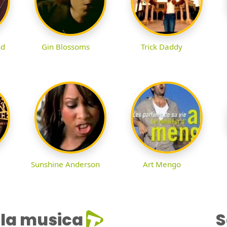
nd
Gin Blossoms
Trick Daddy
Sunshine Anderson
Art Mengo
la musica
S