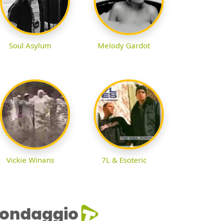
Soul Asylum
Melody Gardot
Vickie Winans
7L & Esoteric
ondaggio