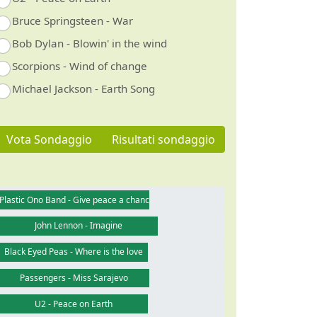
Bruce Springsteen - War
Bob Dylan - Blowin' in the wind
Scorpions - Wind of change
Michael Jackson - Earth Song
Vota Sondaggio
Risultati sondaggio
Plastic Ono Band - Give peace a chance
John Lennon - Imagine
Black Eyed Peas - Where is the love
Passengers - Miss Sarajevo
U2 - Peace on Earth