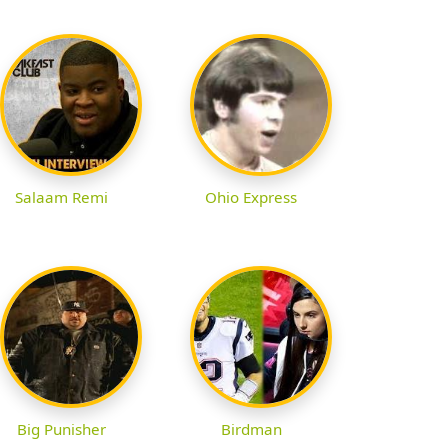
Salaam Remi
Ohio Express
Big Punisher
Birdman