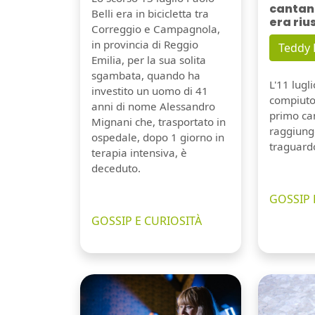
cantant
Belli era in bicicletta tra
era riu
Correggio e Campagnola,
in provincia di Reggio
Teddy
Emilia, per la sua solita
sgambata, quando ha
L'11 lugl
investito un uomo di 41
compiuto 
anni di nome Alessandro
primo can
Mignani che, trasportato in
raggiung
ospedale, dopo 1 giorno in
traguard
terapia intensiva, è
deceduto.
GOSSIP 
GOSSIP E CURIOSITÀ