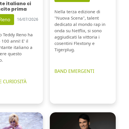
e italiano ci
scito prima
Nella terza edizione di
"Nuova Scena", talent
 Reno
16/07/2026
dedicato al mondo rap in
onda su Netflix, si sono
io Teddy Reno ha
aggiudicati la vittoria i
100 anni! E' il
cosentini Flextony e
tante italiano a
Tigerplug.
ere questo
o.
BAND EMERGENTI
E CURIOSITÀ