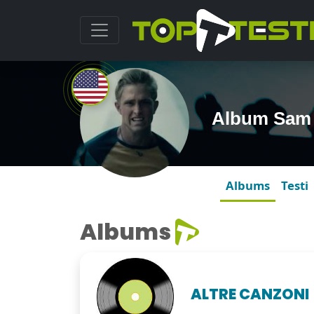
Album Sam 
Albums
Testi
Albums
ALTRE CANZONI