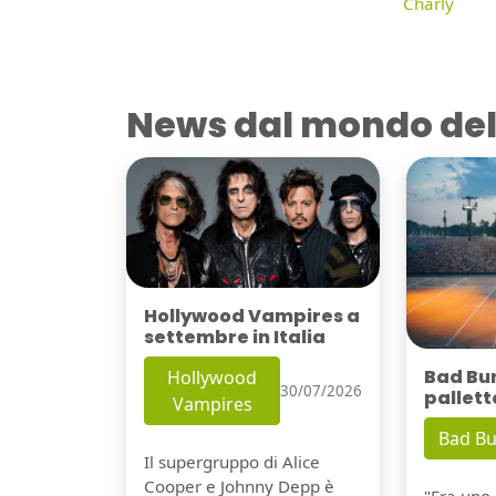
Charly
News dal mondo del
Hollywood Vampires a
settembre in Italia
Bad Bu
Hollywood
30/07/2026
pallett
Vampires
Bad B
Il supergruppo di Alice
Cooper e Johnny Depp è
"Era uno 