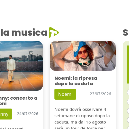
la musica
S
Noemi: la ripresa
dopo la caduta
Noemi
23/07/2026
nny: concerto a
oni
Noemi dovrà osservare 4
unny
24/07/2026
settimane di riposo dopo la
caduta, ma dal 16 agosto
sarà un tour de force per
dei concerti