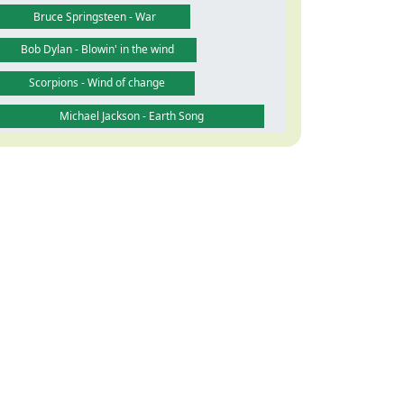
Bruce Springsteen - War
Bob Dylan - Blowin' in the wind
Scorpions - Wind of change
Michael Jackson - Earth Song