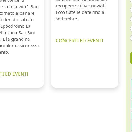
recuperare i live rinviati.
della mia vita". Bad
Ecco tutte le date fino a
tornato a parlare
settembre.
to tenuto sabato
ll'Ippodromo La
lla zona San Siro
. E la grandine
CONCERTI ED EVENTI
 problema sicurezza
anto.
I ED EVENTI