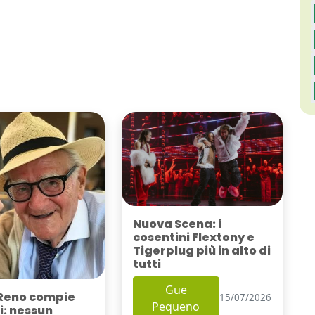
Nuova Scena: i
cosentini Flextony e
Tigerplug più in alto di
tutti
Gue
Reno compie
15/07/2026
Pequeno
i: nessun