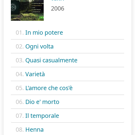
2006
01.
In mio potere
02.
Ogni volta
03.
Quasi casualmente
04.
Varietà
05.
L'amore che cos'è
06.
Dio e' morto
07.
Il temporale
08.
Henna