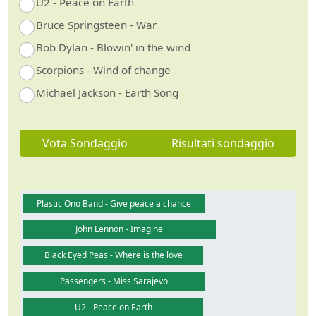
U2 - Peace on Earth
Bruce Springsteen - War
Bob Dylan - Blowin' in the wind
Scorpions - Wind of change
Michael Jackson - Earth Song
Vota Sondaggio
Risultati sondaggio
Plastic Ono Band - Give peace a chance
John Lennon - Imagine
Black Eyed Peas - Where is the love
Passengers - Miss Sarajevo
U2 - Peace on Earth