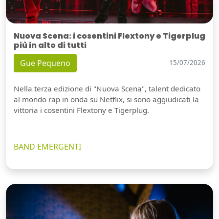
Nuova Scena: i cosentini Flextony e Tigerplug
più in alto di tutti
Gue Pequeno
15/07/2026
Nella terza edizione di "Nuova Scena", talent dedicato
al mondo rap in onda su Netflix, si sono aggiudicati la
vittoria i cosentini Flextony e Tigerplug.
BAND EMERGENTI