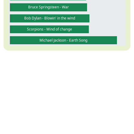
Bruce Springsteen - War
Bob Dylan - Blowin' in the wind
Scorpions - Wind of change
Michael Jackson - Earth Song