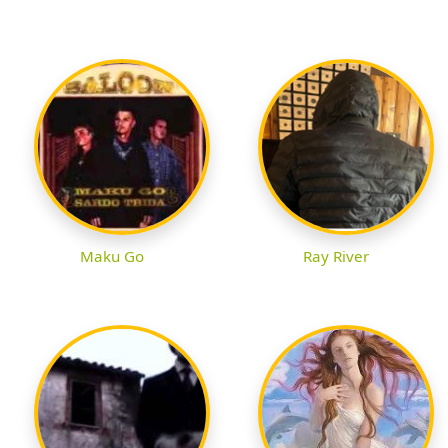
Maku Go
Ray River