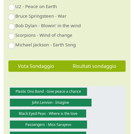
U2 - Peace on Earth
Bruce Springsteen - War
Bob Dylan - Blowin' in the wind
Scorpions - Wind of change
Michael Jackson - Earth Song
Vota Sondaggio
Risultati sondaggio
Plastic Ono Band - Give peace a chance
John Lennon - Imagine
Black Eyed Peas - Where is the love
Passengers - Miss Sarajevo