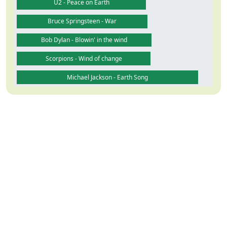
U2 - Peace on Earth
Bruce Springsteen - War
Bob Dylan - Blowin' in the wind
Scorpions - Wind of change
Michael Jackson - Earth Song