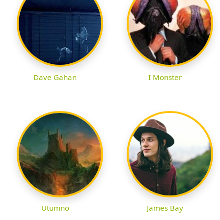
Dave Gahan
I Monster
Utumno
James Bay