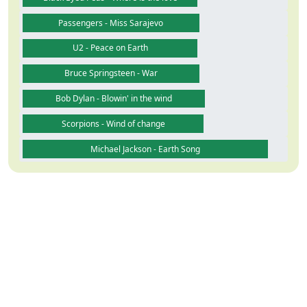
Passengers - Miss Sarajevo
U2 - Peace on Earth
Bruce Springsteen - War
Bob Dylan - Blowin' in the wind
Scorpions - Wind of change
Michael Jackson - Earth Song