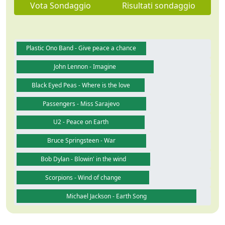
Vota Sondaggio
Risultati sondaggio
Plastic Ono Band - Give peace a chance
John Lennon - Imagine
Black Eyed Peas - Where is the love
Passengers - Miss Sarajevo
U2 - Peace on Earth
Bruce Springsteen - War
Bob Dylan - Blowin' in the wind
Scorpions - Wind of change
Michael Jackson - Earth Song