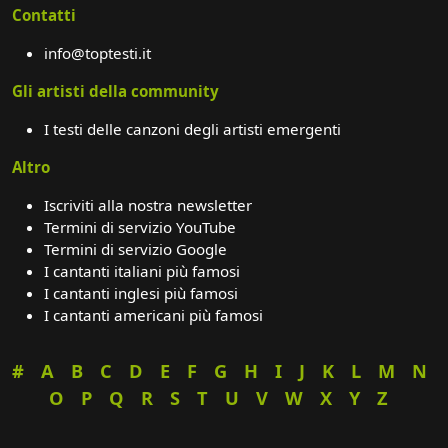
Contatti
info@toptesti.it
Gli artisti della community
I testi delle canzoni degli artisti emergenti
Altro
Iscriviti alla nostra newsletter
Termini di servizio YouTube
Termini di servizio Google
I cantanti italiani più famosi
I cantanti inglesi più famosi
I cantanti americani più famosi
#
A
B
C
D
E
F
G
H
I
J
K
L
M
N
O
P
Q
R
S
T
U
V
W
X
Y
Z