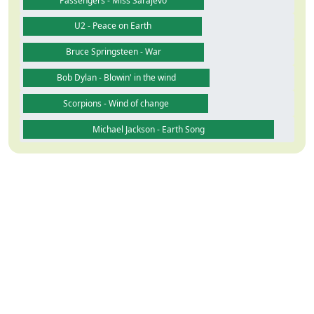
Passengers - Miss Sarajevo
U2 - Peace on Earth
Bruce Springsteen - War
Bob Dylan - Blowin' in the wind
Scorpions - Wind of change
Michael Jackson - Earth Song