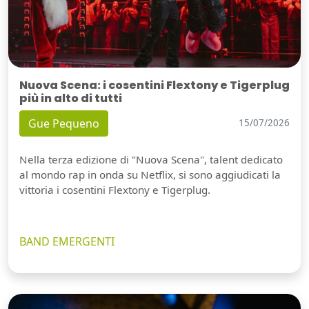
Nuova Scena: i cosentini Flextony e Tigerplug
più in alto di tutti
Gue Pequeno
15/07/2026
Nella terza edizione di "Nuova Scena", talent dedicato
al mondo rap in onda su Netflix, si sono aggiudicati la
vittoria i cosentini Flextony e Tigerplug.
BAND EMERGENTI