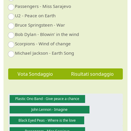
Passengers - Miss Sarajevo
U2 - Peace on Earth
Bruce Springsteen - War
Bob Dylan - Blowin' in the wind
Scorpions - Wind of change
Michael Jackson - Earth Song
Vota Sondaggio
Risultati sondaggio
Plastic Ono Band - Give peace a chance
John Lennon - Imagine
Black Eyed Peas - Where is the love