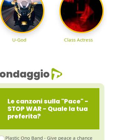
U-God
Class Actress
ondaggio
Le canzoni sulla "Pace" -
STOP WAR - Quale la tua
preferita?
Plastic Ono Band - Give peace a chance