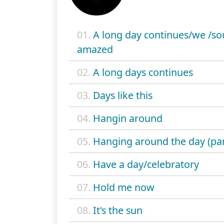
01.
A long day continues/we /s
amazed
02.
A long days continues
03.
Days like this
04.
Hangin around
05.
Hanging around the day (par
06.
Have a day/celebratory
07.
Hold me now
08.
It's the sun