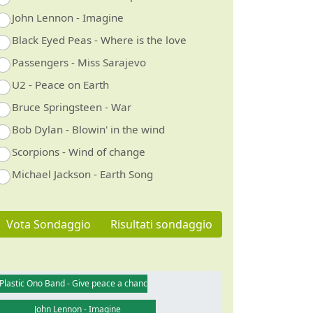
John Lennon - Imagine
Black Eyed Peas - Where is the love
Passengers - Miss Sarajevo
U2 - Peace on Earth
Bruce Springsteen - War
Bob Dylan - Blowin' in the wind
Scorpions - Wind of change
Michael Jackson - Earth Song
Vota Sondaggio
Risultati sondaggio
Plastic Ono Band - Give peace a chance
John Lennon - Imagine