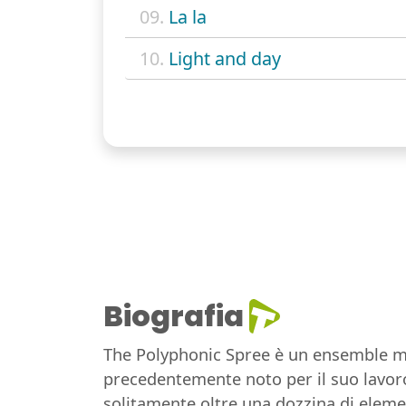
09.
La la
10.
Light and day
Biografia
The Polyphonic Spree è un ensemble mus
precedentemente noto per il suo lavoro
solitamente oltre una dozzina di elemen