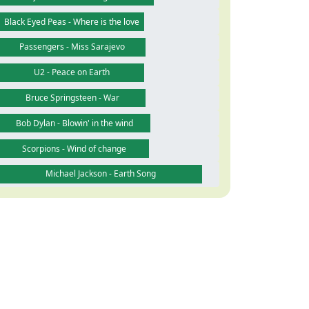
Black Eyed Peas - Where is the love
Passengers - Miss Sarajevo
U2 - Peace on Earth
Bruce Springsteen - War
Bob Dylan - Blowin' in the wind
Scorpions - Wind of change
Michael Jackson - Earth Song