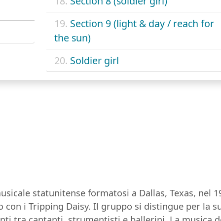
18.
Section 8 (soldier girl)
19.
Section 9 (light & day / reach for
the sun)
20.
Soldier girl
icale statunitense formatosi a Dallas, Texas, nel 1
 con i Tripping Daisy. Il gruppo si distingue per la
ti tra cantanti, strumentisti e ballerini. La musica 