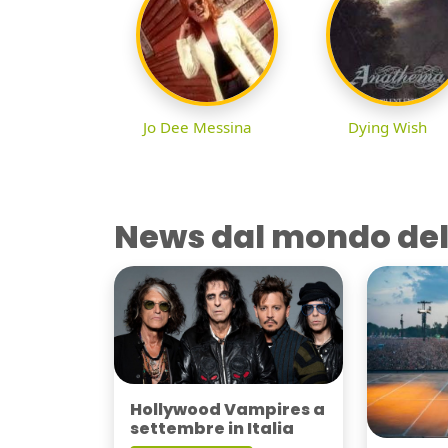
Jo Dee Messina
Dying Wish
News dal mondo del
Hollywood Vampires a
settembre in Italia