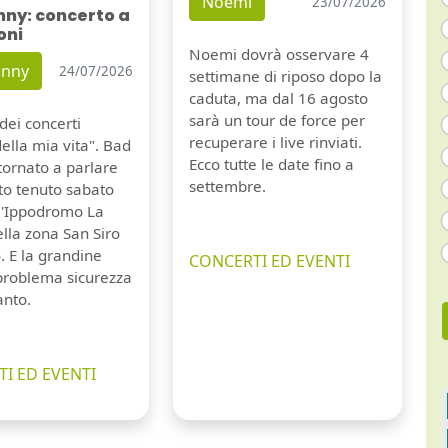
Noemi
23/07/2026
nny: concerto a
oni
Noemi dovrà osservare 4
unny
24/07/2026
settimane di riposo dopo la
caduta, ma dal 16 agosto
sarà un tour de force per
dei concerti
recuperare i live rinviati.
della mia vita". Bad
Ecco tutte le date fino a
tornato a parlare
settembre.
to tenuto sabato
ll'Ippodromo La
lla zona San Siro
. E la grandine
CONCERTI ED EVENTI
 problema sicurezza
anto.
I ED EVENTI