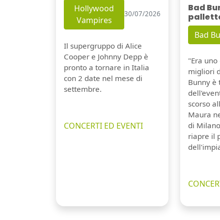
Bad Bu
Hollywood
30/07/2026
pallett
Vampires
Bad B
Il supergruppo di Alice
Cooper e Johnny Depp è
"Era uno 
pronto a tornare in Italia
migliori 
con 2 date nel mese di
Bunny è 
settembre.
dell'even
scorso a
Maura ne
CONCERTI ED EVENTI
di Milano
riapre il
dell'impi
CONCERT