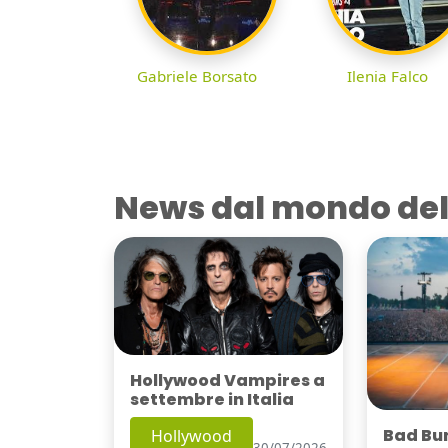
Gabriele Borsato
Ilenia Falco
News dal mondo del
Hollywood Vampires a
settembre in Italia
Bad Bu
Hollywood
30/07/2026