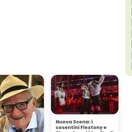
Nuova Scena: i
cosentini Flextony e