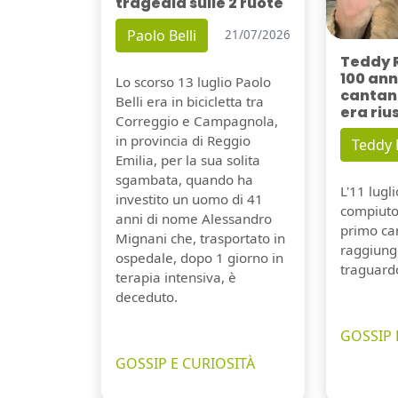
tragedia sulle 2 ruote
Paolo Belli
21/07/2026
Teddy 
100 ann
Lo scorso 13 luglio Paolo
cantant
Belli era in bicicletta tra
era riu
Correggio e Campagnola,
in provincia di Reggio
Teddy
Emilia, per la sua solita
sgambata, quando ha
L'11 lugl
investito un uomo di 41
compiuto 
anni di nome Alessandro
primo can
Mignani che, trasportato in
raggiung
ospedale, dopo 1 giorno in
traguard
terapia intensiva, è
deceduto.
GOSSIP 
GOSSIP E CURIOSITÀ