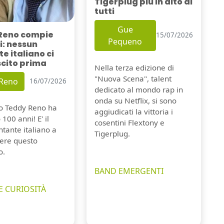
Tigerplug più in alto di
tutti
Gue
Reno compie
15/07/2026
Pequeno
i: nessun
e italiano ci
scito prima
Nella terza edizione di
"Nuova Scena", talent
 Reno
16/07/2026
dedicato al mondo rap in
onda su Netflix, si sono
io Teddy Reno ha
aggiudicati la vittoria i
100 anni! E' il
cosentini Flextony e
tante italiano a
Tigerplug.
ere questo
o.
BAND EMERGENTI
E CURIOSITÀ