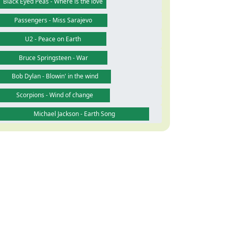
Black Eyed Peas - Where is the love
Passengers - Miss Sarajevo
U2 - Peace on Earth
Bruce Springsteen - War
Bob Dylan - Blowin' in the wind
Scorpions - Wind of change
Michael Jackson - Earth Song