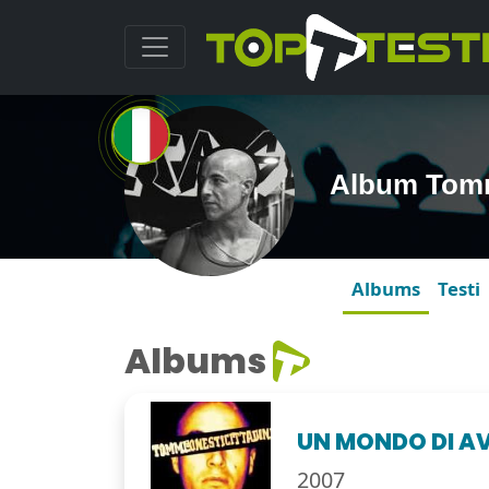
Album Tommi
Albums
Testi
Albums
UN MONDO DI A
2007