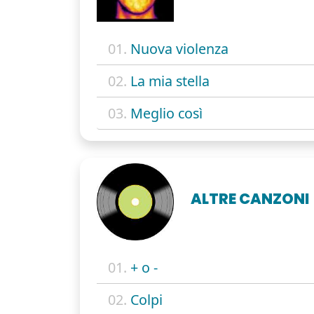
01.
Nuova violenza
02.
La mia stella
03.
Meglio così
ALTRE CANZONI
01.
+ o -
02.
Colpi