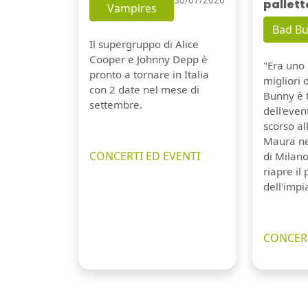
pallett
Vampires
Bad B
Il supergruppo di Alice
Cooper e Johnny Depp è
"Era uno 
pronto a tornare in Italia
migliori 
con 2 date nel mese di
Bunny è 
settembre.
dell'even
scorso a
Maura ne
CONCERTI ED EVENTI
di Milano
riapre il
dell'impi
CONCERT