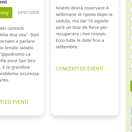
oni
Noemi dovrà osservare 4
unny
24/07/2026
settimane di riposo dopo la
caduta, ma dal 16 agosto
sarà un tour de force per
dei concerti
recuperare i live rinviati.
della mia vita". Bad
Ecco tutte le date fino a
tornato a parlare
settembre.
to tenuto sabato
ll'Ippodromo La
lla zona San Siro
. E la grandine
CONCERTI ED EVENTI
 problema sicurezza
anto.
I ED EVENTI