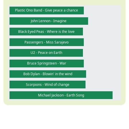
Plastic Ono Band - Give peace a chance
John Lennon - Imagine
Black Eyed Peas - Where is the love
Passengers - Miss Sarajevo
U2 - Peace on Earth
Bruce Springsteen - War
Bob Dylan - Blowin' in the wind
Scorpions - Wind of change
Michael Jackson - Earth Song