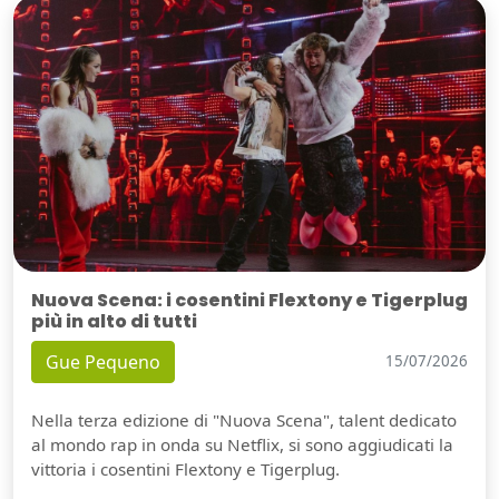
Nuova Scena: i cosentini Flextony e Tigerplug
più in alto di tutti
Gue Pequeno
15/07/2026
Nella terza edizione di "Nuova Scena", talent dedicato
al mondo rap in onda su Netflix, si sono aggiudicati la
vittoria i cosentini Flextony e Tigerplug.