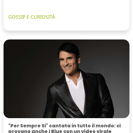
GOSSIP E CURIOSITÀ
"Per Sempre Si" cantata in tutto il mondo: ci
provano anche i Blue con un video virale