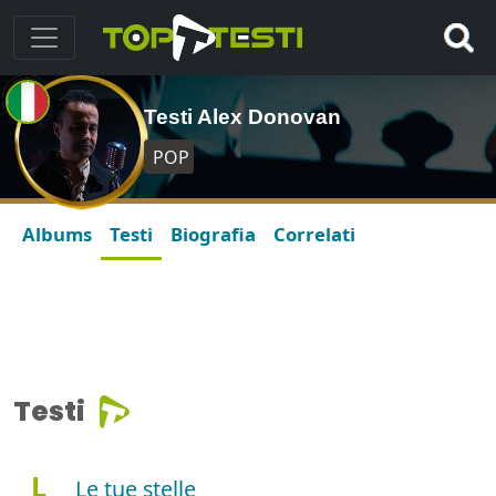
Testi Alex Donovan
POP
Albums
Testi
Biografia
Correlati
Testi
L
Le tue stelle