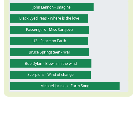
John Lennon - Imagine
Black Eyed Peas - Where is the love
Passengers - Miss Sarajevo
U2 - Peace on Earth
Bruce Springsteen - War
Bob Dylan - Blowin' in the wind
Scorpions - Wind of change
Michael Jackson - Earth Song