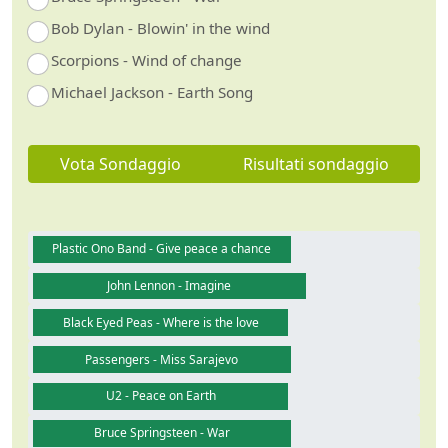
Bob Dylan - Blowin' in the wind
Scorpions - Wind of change
Michael Jackson - Earth Song
Vota Sondaggio
Risultati sondaggio
Plastic Ono Band - Give peace a chance
John Lennon - Imagine
Black Eyed Peas - Where is the love
Passengers - Miss Sarajevo
U2 - Peace on Earth
Bruce Springsteen - War