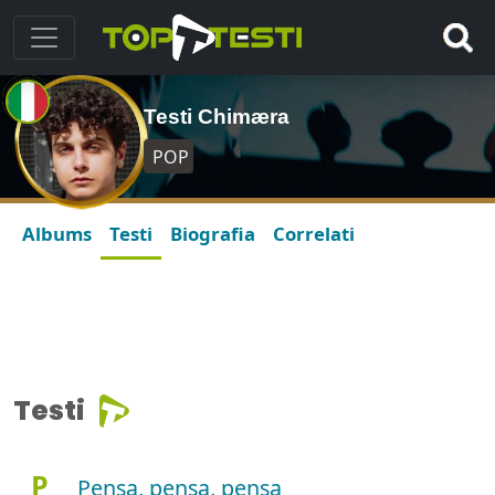
Testi Chimæra
POP
Albums
Testi
Biografia
Correlati
Testi
P
Pensa, pensa, pensa