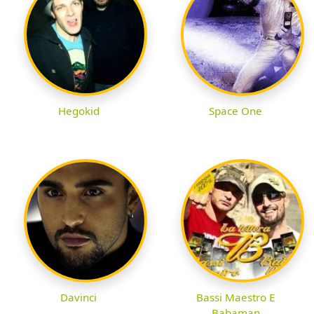
Hegokid
Space One
Davinci
Bassi Maestro E
Babaman