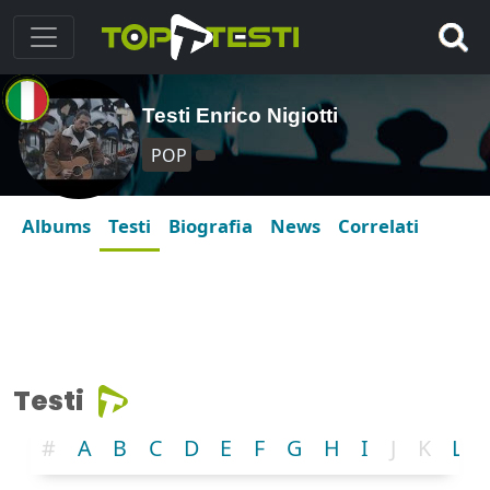
Testi Enrico Nigiotti
POP
Albums
Testi
Biografia
News
Correlati
Testi
#
A
B
C
D
E
F
G
H
I
J
K
L