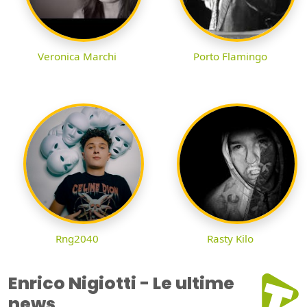
Veronica Marchi
Porto Flamingo
Rng2040
Rasty Kilo
Enrico Nigiotti - Le ultime
news