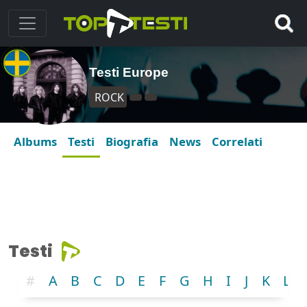
Testi Europe
ROCK
Albums
Testi
Biografia
News
Correlati
Testi
#
A
B
C
D
E
F
G
H
I
J
K
L