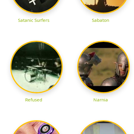
Satanic Surfers
Sabaton
Refused
Narnia