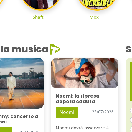
Shaft
Mox
la musica
S
Noemi: la ripresa
dopo la caduta
Noemi
23/07/2026
nny: concerto a
oni
Noemi dovrà osservare 4