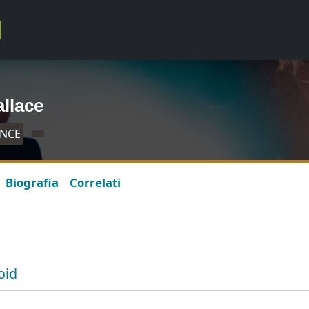
allace
ANCE
Biografia
Correlati
oid