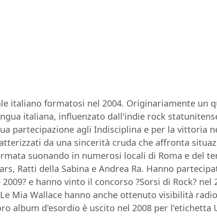
 italiano formatosi nel 2004. Originariamente un qu
lingua italiana, influenzato dall'indie rock statuniten
sua partecipazione agli Indisciplina e per la vittoria
atterizzati da una sincerità cruda che affronta situa
ermata suonando in numerosi locali di Roma e del terr
Mars, Ratti della Sabina e Andrea Ra. Hanno partecip
009? e hanno vinto il concorso ?Sorsi di Rock? nel 2
 Le Mia Wallace hanno anche ottenuto visibilità rad
ro album d'esordio è uscito nel 2008 per l'etichetta U