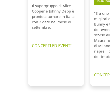
Bad B
Il supergruppo di Alice
Cooper e Johnny Depp è
"Era uno 
pronto a tornare in Italia
migliori 
con 2 date nel mese di
Bunny è 
settembre.
dell'even
scorso a
Maura ne
CONCERTI ED EVENTI
di Milano
riapre il
dell'impi
CONCERT