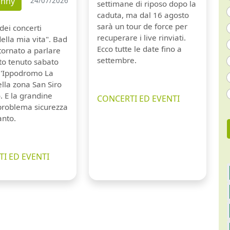
unny
24/07/2026
settimane di riposo dopo la
caduta, ma dal 16 agosto
sarà un tour de force per
dei concerti
recuperare i live rinviati.
della mia vita". Bad
Ecco tutte le date fino a
tornato a parlare
settembre.
to tenuto sabato
ll'Ippodromo La
lla zona San Siro
. E la grandine
CONCERTI ED EVENTI
 problema sicurezza
anto.
I ED EVENTI