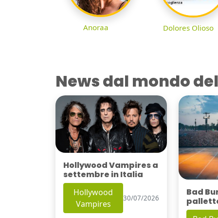
Anoraa
Dolores Olioso
News dal mondo del
Hollywood Vampires a
settembre in Italia
Bad Bu
Hollywood
30/07/2026
pallett
Vampires