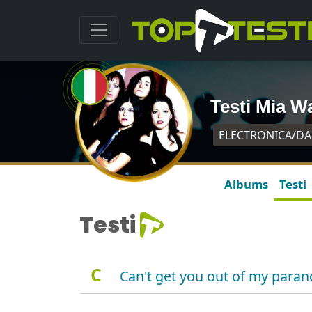
Testi Mia W
ELECTRONICA/D
Albums
Testi
Testi
C
Can't get you out of my paran