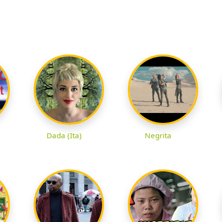
Dada (Ita)
Negrita