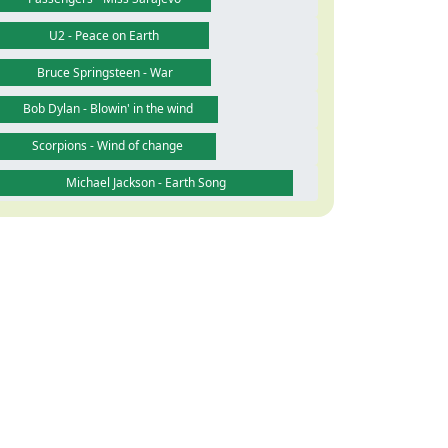
U2 - Peace on Earth
Bruce Springsteen - War
Bob Dylan - Blowin' in the wind
Scorpions - Wind of change
Michael Jackson - Earth Song