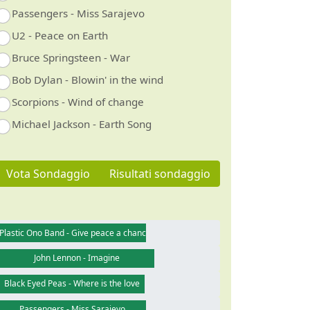
Passengers - Miss Sarajevo
U2 - Peace on Earth
Bruce Springsteen - War
Bob Dylan - Blowin' in the wind
Scorpions - Wind of change
Michael Jackson - Earth Song
Vota Sondaggio
Risultati sondaggio
Plastic Ono Band - Give peace a chance
John Lennon - Imagine
Black Eyed Peas - Where is the love
Passengers - Miss Sarajevo