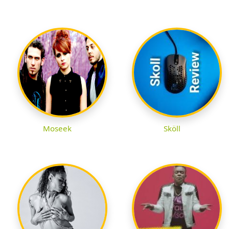
Moseek
Sköll