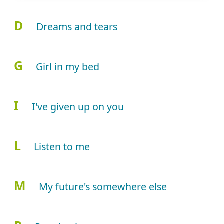
D
Dreams and tears
G
Girl in my bed
I
I've given up on you
L
Listen to me
M
My future's somewhere else