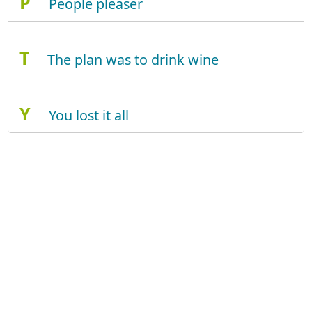
P
People pleaser
T
The plan was to drink wine
Y
You lost it all