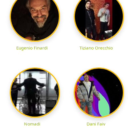
Eugenio Finardi
Tiziano Orecchio
Nomadi
Dani Faiv