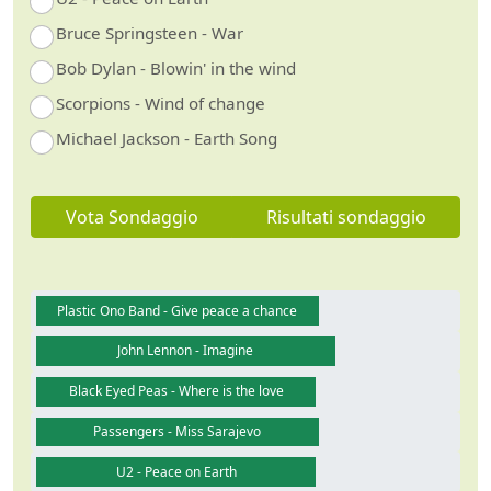
Bruce Springsteen - War
Bob Dylan - Blowin' in the wind
Scorpions - Wind of change
Michael Jackson - Earth Song
Vota Sondaggio
Risultati sondaggio
Plastic Ono Band - Give peace a chance
John Lennon - Imagine
Black Eyed Peas - Where is the love
Passengers - Miss Sarajevo
U2 - Peace on Earth