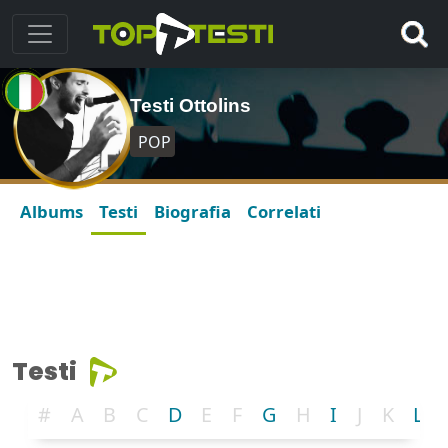
Testi Ottolins
POP
Albums
Testi
Biografia
Correlati
Testi
#
A
B
C
D
E
F
G
H
I
J
K
L