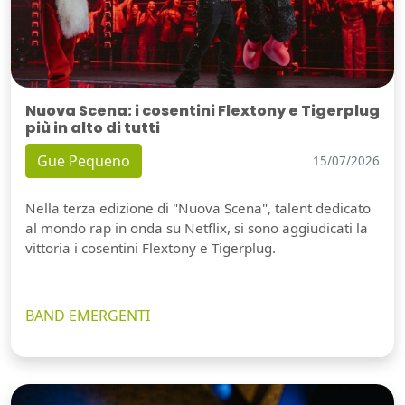
Nuova Scena: i cosentini Flextony e Tigerplug
più in alto di tutti
Gue Pequeno
15/07/2026
Nella terza edizione di "Nuova Scena", talent dedicato
al mondo rap in onda su Netflix, si sono aggiudicati la
vittoria i cosentini Flextony e Tigerplug.
BAND EMERGENTI