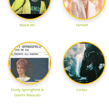
Wave Mc
Yamatt
Dusty Springfield &
Lortex
Gianni Mascolo