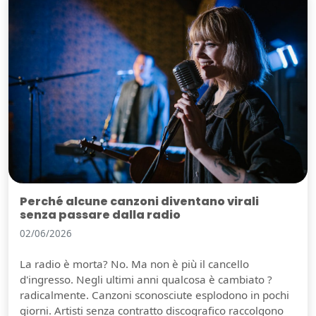
Perché alcune canzoni diventano virali
senza passare dalla radio
02/06/2026
La radio è morta? No. Ma non è più il cancello
d'ingresso. Negli ultimi anni qualcosa è cambiato ?
radicalmente. Canzoni sconosciute esplodono in pochi
giorni. Artisti senza contratto discografico raccolgono