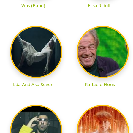
Vins (Band)
Elisa Ridolfi
Lda And Aka Seven
Raffaele Floris