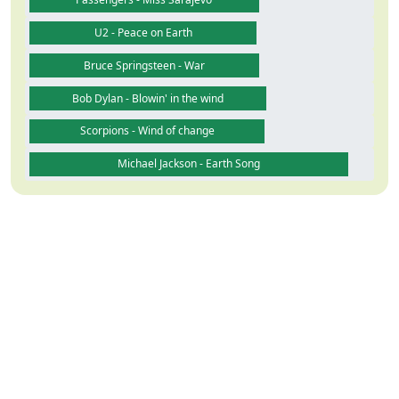
U2 - Peace on Earth
Bruce Springsteen - War
Bob Dylan - Blowin' in the wind
Scorpions - Wind of change
Michael Jackson - Earth Song